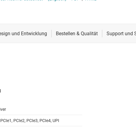
CS
Schnittstelle
RS-485- & RS-422-Tr
lle für Multischaltererfassung (MSDI)
Sensoren
System-Basis-Chips
itale Schnittstelle (SDI)
Taktgeber & Timing
USB-ICs
l-E/A
Verstärker
iver
 PCIe1, PCIe2, PCIe3, PCIe4, UPI