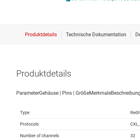
Drahtlose Konnektivität
I2C-, I3C- & SPI-I
Energiemanagement
ICs für Schnittste
HF & Mikrowellen
ICs für serielle dig
Isolierung
IO-Link und Digita
Produktdetails
Type
Redr
Protocols
CXL,
Number of channels
32