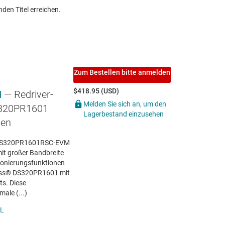
den Titel erreichen.
Zum Bestellen bitte anmelden
$418.95 (USD)
M
— Redriver-
Melden Sie sich an, um den
S320PR1601
Lagerbestand einzusehen
len
 DS320PR1601RSC-EVM
mit großer Bandbreite
tionierungsfunktionen
ress® DS320PR1601 mit
s. Diese
ale (...)
L