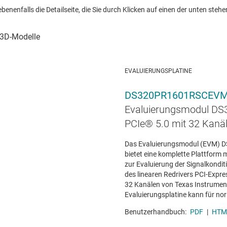
nenfalls die Detailseite, die Sie durch Klicken auf einen der unten stehen
EVALUIERUNGSPLATINE
DS320PR1601RSCEV
Evaluierungsmodul D
PCIe® 5.0 mit 32 Kanä
Das Evaluierungsmodul (EVM)
bietet eine komplette Plattform 
zur Evaluierung der Signalkondi
des linearen Redrivers PCI-Exp
32 Kanälen von Texas Instrument
Evaluierungsplatine kann für norm
Benutzerhandbuch:
PDF
|
HTM