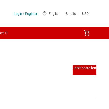
er TI
 PECL-ICs
Jetzt bestellen
ICs
A-ICs