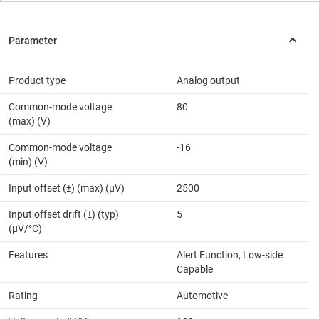
Product type
Analog output
Common-mode voltage
80
(max) (V)
Common-mode voltage
-16
(min) (V)
Input offset (±) (max) (µV)
2500
Input offset drift (±) (typ)
5
(µV/°C)
Features
Alert Function, Low-side
Capable
Rating
Automotive