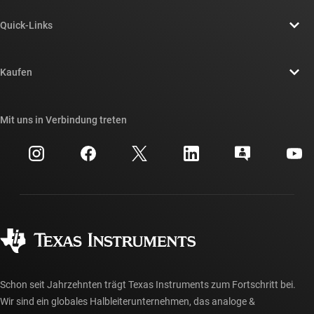
Über TI – Überblick
Quick-Links
Stellenangebote
Kontakt
Newsroom
Kaufen
TI E2E™-Design-Support-Foren
Unsere Geschichten | Hinter dem Chip
API-Suiten von TI
Querverweis-Suche
Mit uns in Verbindung treten
Veranstaltungen
myTI-Firmenkonto
Kundensupportzentrum
Investorenbeziehungen
Versand, Zahlung und Steuern
Gehäuse
Fertigung
Häufig gestellte Fragen zu Bestellungen
Qualität & Zuverlässigkeit
Gesellschaftliches Engagement
Autorisierte Händler
myTI-Konto FAQs
Schon seit Jahrzehnten trägt Texas Instruments zum Fortschritt bei.
Wir sind ein globales Halbleiterunternehmen, das analoge &