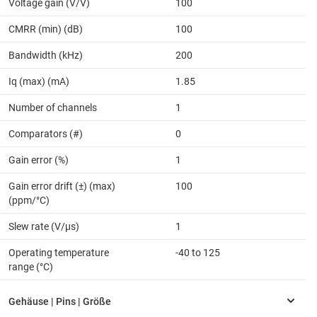
Voltage gain (V/V)
100
CMRR (min) (dB)
100
Bandwidth (kHz)
200
Iq (max) (mA)
1.85
Number of channels
1
Comparators (#)
0
Gain error (%)
1
Gain error drift (±) (max)
100
(ppm/°C)
Slew rate (V/µs)
1
Operating temperature
-40 to 125
range (°C)