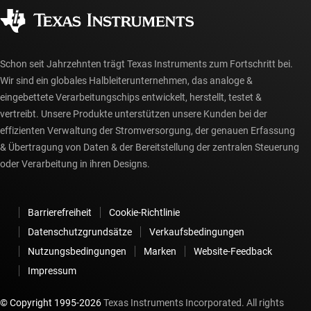
Gesellschaftliches Engagement
Autorisierte Händler
myTI-Konto FAQs
Schon seit Jahrzehnten trägt Texas Instruments zum Fortschritt bei.
Wir sind ein globales Halbleiterunternehmen, das analoge &
eingebettete Verarbeitungschips entwickelt, herstellt, testet &
vertreibt. Unsere Produkte unterstützen unsere Kunden bei der
effizienten Verwaltung der Stromversorgung, der genauen Erfassung
& Übertragung von Daten & der Bereitstellung der zentralen Steuerung
oder Verarbeitung in ihren Designs.
Barrierefreiheit
Cookie-Richtlinie
Datenschutzgrundsätze
Verkaufsbedingungen
Nutzungsbedingungen
Marken
Website-Feedback
Impressum
© Copyright 1995-
2026
Texas Instruments Incorporated. All rights