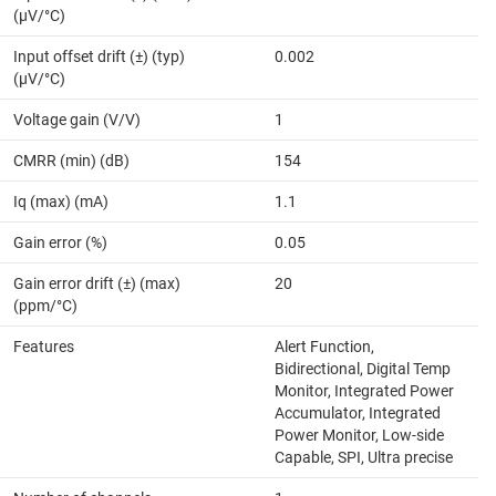
(µV/°C)
Input offset drift (±) (typ)
0.002
(µV/°C)
Voltage gain (V/V)
1
CMRR (min) (dB)
154
Iq (max) (mA)
1.1
Gain error (%)
0.05
Gain error drift (±) (max)
20
(ppm/°C)
Features
Alert Function,
Bidirectional, Digital Temp
Monitor, Integrated Power
Accumulator, Integrated
Power Monitor, Low-side
Capable, SPI, Ultra precise