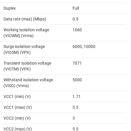
Duplex
Full
Data rate (max) (Mbps)
0.5
Working isolation voltage
1060
(VIOWM) (Vrms)
Surge isolation voltage
6000, 10000
(VIOSM) (VPK)
Transient isolation voltage
7071
(VIOTM) (VPK)
Withstand isolation voltage
5000
(VISO) (Vrms)
VCC1 (min) (V)
1.71
VCC1 (max) (V)
5.5
VCC2 (min) (V)
3
VCC2 (max) (V)
5.5