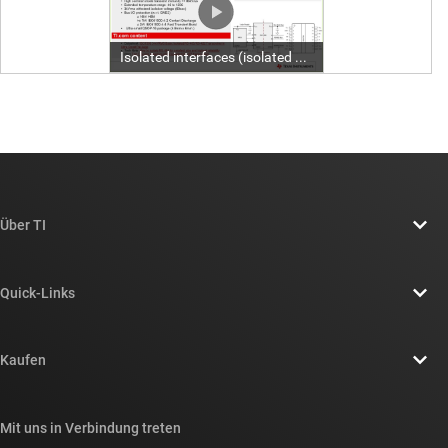
Über TI
Über TI – Überblick
Quick-Links
Stellenangebote
Kontakt
Newsroom
Kaufen
TI E2E™-Design-Support-Foren
Unsere Geschichten | Hinter dem Chip
API-Suiten von TI
Querverweis-Suche
Mit uns in Verbindung treten
Veranstaltungen