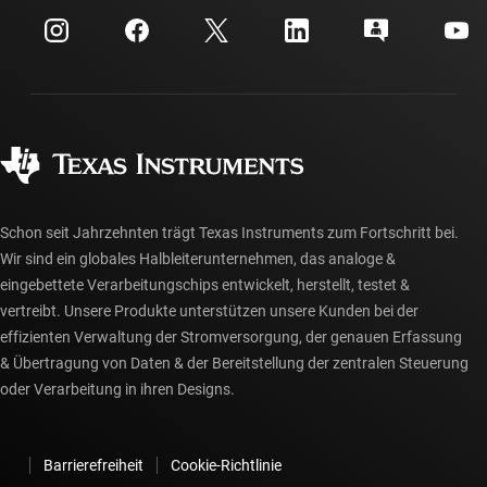
myTI-Firmenkonto
Kundensupportzentrum
Investorenbeziehungen
Versand, Zahlung und Steuern
Gehäuse
Fertigung
Häufig gestellte Fragen zu Bestellungen
Qualität & Zuverlässigkeit
Gesellschaftliches Engagement
Autorisierte Händler
myTI-Konto FAQs
Schon seit Jahrzehnten trägt Texas Instruments zum Fortschritt bei.
Wir sind ein globales Halbleiterunternehmen, das analoge &
eingebettete Verarbeitungschips entwickelt, herstellt, testet &
vertreibt. Unsere Produkte unterstützen unsere Kunden bei der
effizienten Verwaltung der Stromversorgung, der genauen Erfassung
& Übertragung von Daten & der Bereitstellung der zentralen Steuerung
oder Verarbeitung in ihren Designs.
Barrierefreiheit
Cookie-Richtlinie