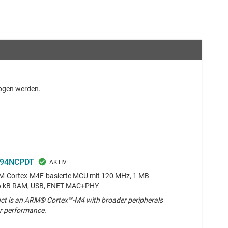
zogen werden.
94NCPDT
M-Cortex-M4F-basierte MCU mit 120 MHz, 1 MB
56 kB RAM, USB, ENET MAC+PHY
ct is an ARM® Cortex™-M4 with broader peripherals
r performance.