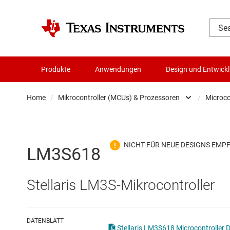
Produkte
Anwendungen
Design und Entwick
Home
/
Mikrocontroller (MCUs) & Prozessoren
/
Microco
Audio, Haptik und Piezo
Batteriemanagement-ICs
LM3S618
Datenwandler
Stellaris LM3S-Mikrocontroller
Die- & Wafer-Services
DLP-Produkte
DATENBLATT
Stellaris LM3S618 Microcontroller D