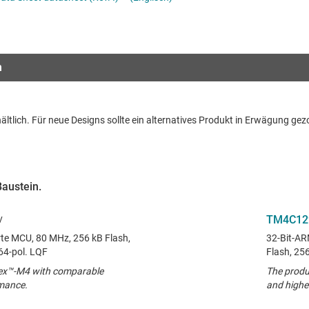
Schnittstelle
Mehrzweck-MCUs
Sensoren
Taktgeber & Timing
n
Verstärker
ältlich. Für neue Designs sollte ein alternatives Produkt in Erwägung ge
Baustein.
TM4C12
te MCU, 80 MHz, 256 kB Flash,
32-Bit-AR
64-pol. LQF
Flash, 2
ex™-M4 with comparable
The produ
rmance.
and highe