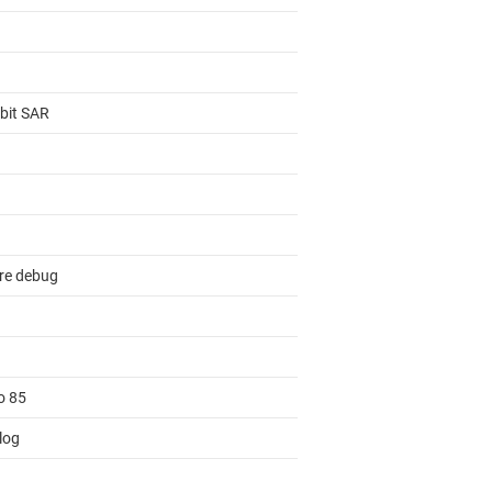
-bit SAR
re debug
o 85
log