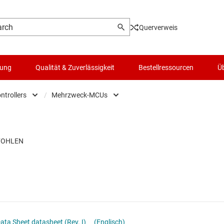
Querverweis
lung
Qualität & Zuverlässigkeit
Bestellressourcen
Üb
ntrollers
/
Mehrzweck-MCUs
Microcontrollers
Logik- & Spannungsumsetzung
Low-power MCUs
Mikroprozessoren & DSPs
Mikrocontroller (MCUs) & Prozessoren
MCUs für die Automobilindustrie
Motortreiber
MCUs für die Sensorik
Passiv und diskret
MCUs zur digitalen Stromversorgung in 
Schalter und Multiplexer
MCUs zur Echtzeit-Motorsteuerung und
ata Sheet datasheet (Rev. I)
(Englisch)