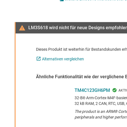
Drahtlose Konnektivität
Energiemanagement
HF & Mikrowellen
LM3S618 wird nicht für neue Designs empfohle
Isolierung
Dieses Produkt ist weiterhin für Bestandskunden erh
Alternativen vergleichen
Ähnliche Funktionalität wie der verglichene 
TM4C123GH6PM
32-Bit-Arm-Cortex-M4F-basier
32 kB RAM, 2 CAN, RTC, USB, 
The product is an ARM® Cort
peripherals and higher perfo