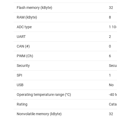
Flash memory (kByte)
32
RAM (kByte)
8
ADC type
1 10
UART
2
CAN (#)
0
PWM (Ch)
6
Security
Secu
SPI
1
USB
No
Operating temperature range (°C)
-40 t
Rating
Cata
Nonvolatile memory (kByte)
32