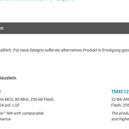
Schnittstelle
Mehrzweck-MCUs
Sensoren
Taktgeber & Timing
en
Verstärker
ältlich. Für neue Designs sollte ein alternatives Produkt in Erwägung ge
Baustein.
TM4C12
te MCU, 80 MHz, 256 kB Flash,
32-Bit-AR
64-pol. LQF
Flash, 2
ex™-M4 with comparable
The produ
rmance.
and highe