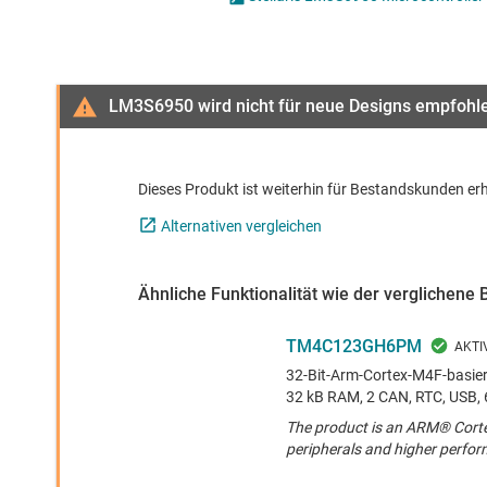
Drahtlose Konnektivität
Energiemanagement
HF & Mikrowellen
LM3S6950 wird nicht für neue Designs empfohl
Isolierung
Dieses Produkt ist weiterhin für Bestandskunden erh
Alternativen vergleichen
Ähnliche Funktionalität wie der verglichene 
TM4C123GH6PM
32-Bit-Arm-Cortex-M4F-basier
32 kB RAM, 2 CAN, RTC, USB, 
The product is an ARM® Cort
peripherals and higher perfo