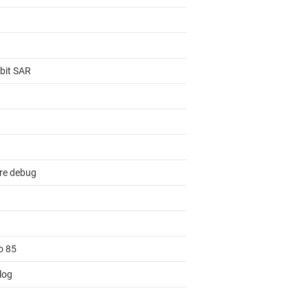
-bit SAR
re debug
o 85
log