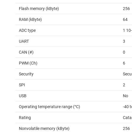
Flash memory (kByte)
256
RAM (kByte)
64
ADC type
1 10
UART
3
CAN (#)
0
PWM (Ch)
6
Security
Secu
SPI
2
USB
No
Operating temperature range (°C)
-40 t
Rating
Cata
Nonvolatile memory (kByte)
256