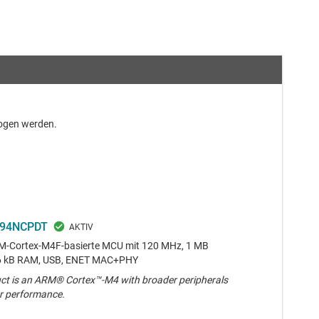
zogen werden.
94NCPDT
M-Cortex-M4F-basierte MCU mit 120 MHz, 1 MB
56 kB RAM, USB, ENET MAC+PHY
ct is an ARM® Cortex™-M4 with broader peripherals
r performance.