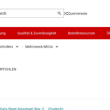
Querverweis
lung
Qualität & Zuverlässigkeit
Bestellressourcen
Üb
ntrollers
/
Mehrzweck-MCUs
Microcontrollers
Logik- & Spannungsumsetzung
Low-power MCUs
Mikroprozessoren & DSPs
Mikrocontroller (MCUs) & Prozessoren
MCUs für die Automobilindustrie
Motortreiber
MCUs für die Sensorik
Passiv und diskret
MCUs zur digitalen Stromversorgung in 
Schalter und Multiplexer
MCUs zur Echtzeit-Motorsteuerung und
Data Sheet datasheet (Rev. I)
(Englisch)