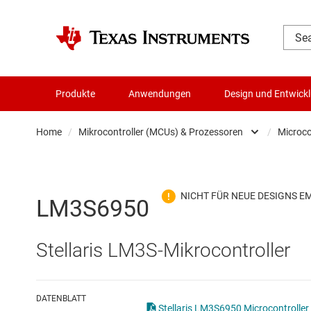
Produkte
Anwendungen
Design und Entwick
Home
/
Mikrocontroller (MCUs) & Prozessoren
/
Microco
Audio, Haptik und Piezo
Batteriemanagement-ICs
LM3S6950
Datenwandler
Stellaris LM3S-Mikrocontroller
Die- & Wafer-Services
DLP-Produkte
DATENBLATT
Stellaris LM3S6950 Microcontroller 