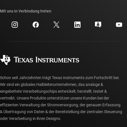
Unsere Geschichten | Hinter dem Chip
API-Suiten von TI
Querverweis-Suche
Mit uns in Verbindung treten
Veranstaltungen
myTI-Firmenkonto
Kundensupportzentrum
Investorenbeziehungen
Versand, Zahlung und Steuern
Gehäuse
Fertigung
Häufig gestellte Fragen zu Bestellungen
Qualität & Zuverlässigkeit
Gesellschaftliches Engagement
Autorisierte Händler
myTI-Konto FAQs
Schon seit Jahrzehnten trägt Texas Instruments zum Fortschritt bei.
Wir sind ein globales Halbleiterunternehmen, das analoge &
eingebettete Verarbeitungschips entwickelt, herstellt, testet &
vertreibt. Unsere Produkte unterstützen unsere Kunden bei der
effizienten Verwaltung der Stromversorgung, der genauen Erfassung
& Übertragung von Daten & der Bereitstellung der zentralen Steuerung
oder Verarbeitung in ihren Designs.