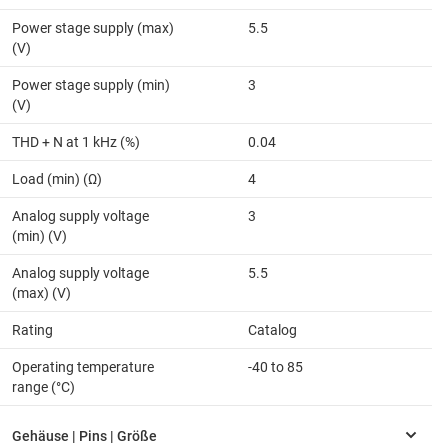
Power stage supply (max)
5.5
(V)
Power stage supply (min)
3
(V)
THD + N at 1 kHz (%)
0.04
Load (min) (Ω)
4
Analog supply voltage
3
(min) (V)
Analog supply voltage
5.5
(max) (V)
Rating
Catalog
Operating temperature
-40 to 85
range (°C)