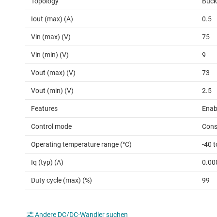
Topology
Buck
Iout (max) (A)
0.5
Vin (max) (V)
75
Vin (min) (V)
9
Vout (max) (V)
73
Vout (min) (V)
2.5
Features
Enab
Control mode
Cons
Operating temperature range (°C)
-40 
Iq (typ) (A)
0.00
Duty cycle (max) (%)
99
Andere DC/DC-Wandler suchen