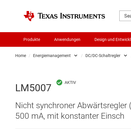
Produkte
Anwendungen
Design und Entwick
Home
/
Energiemanagement
/
DC/DC-Schaltregler
Audio, Haptik und Piezo
AC/DC-Sc
Batteriemanagement-ICs
DC/DC-Sc
LM5007
Datenwandler
DC/DC-S
Nicht synchroner Abwärtsregler 
Die- & Wafer-Services
Gate-Trei
500 mA, mit konstanter Einsch
DLP-Produkte
Highside-