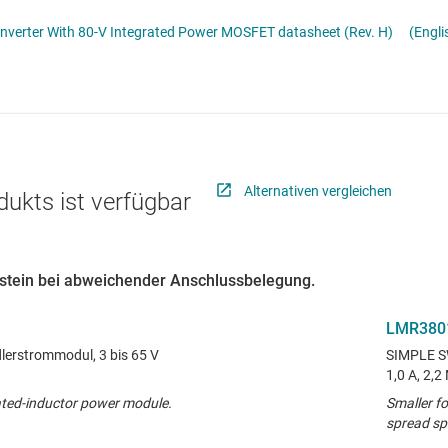
Stromversorgung von DDR-Speicher
Schnittstelle
Mehrkanal
LM5007 75-V, 0.5-A DC/DC Buck Converter With 80-V Integrated Power MOSFET datasheet (Rev. H)
(Engli
lter
Sensoren
MOSFETs
Taktgeber & Timing
Verstärker
Alternativen vergleichen
dukts ist verfügbar
austein bei abweichender Anschlussbelegung.
LMR380
erstrommodul, 3 bis 65 V
SIMPLE S
1,0 A, 2,
ated-inductor power module.
Smaller fo
spread sp