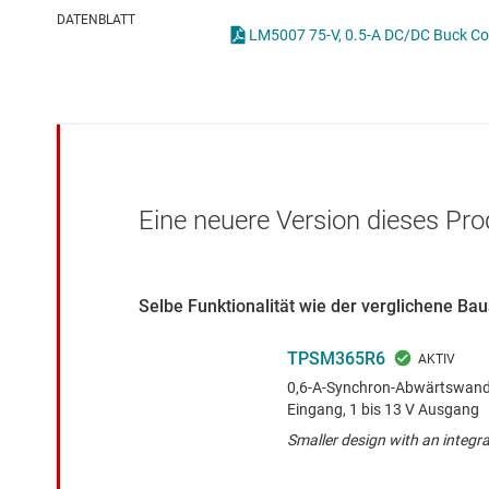
Drahtlose Konnektivität
ICs zur 
DATENBLATT
Energiemanagement
Lastscha
HF & Mikrowellen
Isolierung
Eine neuere Version dieses Pro
Selbe Funktionalität wie der verglichene B
TPSM365R6
0,6-A-Synchron-Abwärtswandl
Eingang, 1 bis 13 V Ausgang
Smaller design with an integr