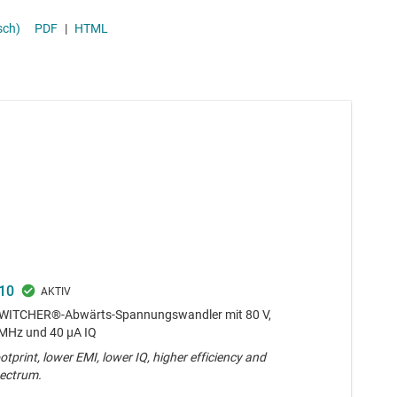
-ICs (PMICs)
Stromversor
sch)
PDF
|
HTML
Überwachung
10
WITCHER®-Abwärts-Spannungswandler mit 80 V,
2 MHz und 40 μA IQ
otprint, lower EMI, lower IQ, higher efficiency and
ectrum.