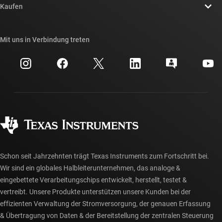
Newsroom
Kaufen
TI E2E™-Design-Support-Foren
Unsere Geschichten | Hinter dem Chip
API-Suiten von TI
Querverweis-Suche
Mit uns in Verbindung treten
Veranstaltungen
myTI-Firmenkonto
Kundensupportzentrum
Investorenbeziehungen
Versand, Zahlung und Steuern
Gehäuse
Fertigung
Häufig gestellte Fragen zu Bestellungen
Qualität & Zuverlässigkeit
Gesellschaftliches Engagement
Autorisierte Händler
myTI-Konto FAQs
Schon seit Jahrzehnten trägt Texas Instruments zum Fortschritt bei.
Wir sind ein globales Halbleiterunternehmen, das analoge &
eingebettete Verarbeitungschips entwickelt, herstellt, testet &
vertreibt. Unsere Produkte unterstützen unsere Kunden bei der
effizienten Verwaltung der Stromversorgung, der genauen Erfassung
& Übertragung von Daten & der Bereitstellung der zentralen Steuerung