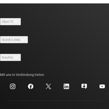
Über TI
Über TI – Überblick
Quick-Links
Stellenangebote
Kontakt
Newsroom
Kaufen
TI E2E™-Design-Support-Foren
Unsere Geschichten | Hinter dem Chip
API-Suiten von TI
Querverweis-Suche
Mit uns in Verbindung treten
Veranstaltungen
myTI-Firmenkonto
Kundensupportzentrum
Investorenbeziehungen
Versand, Zahlung und Steuern
Gehäuse
Fertigung
Häufig gestellte Fragen zu Bestellungen
Qualität & Zuverlässigkeit
Gesellschaftliches Engagement