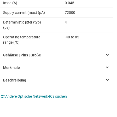
Imod (A)
0.045
Supply current (max) (µA)
72000
Deterministic jitter (typ)
4
(ps)
Operating temperature
-40 to 85
range (°C)
Andere Optische Netzwerk-ICs suchen