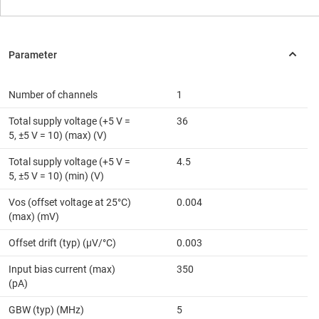
Number of channels
1
Total supply voltage (+5 V =
36
5, ±5 V = 10) (max) (V)
Total supply voltage (+5 V =
4.5
5, ±5 V = 10) (min) (V)
Vos (offset voltage at 25°C)
0.004
(max) (mV)
Offset drift (typ) (µV/°C)
0.003
Input bias current (max)
350
(pA)
GBW (typ) (MHz)
5