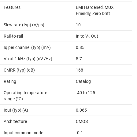
Features
EMI Hardened, MUX
Friendly, Zero Drift
Slew rate (typ) (V/µs)
10
Rail-to-rail
In to V-, Out
Iq per channel (typ) (mA)
0.85
Vn at 1 kHz (typ) (nV√Hz)
5.7
CMRR (typ) (dB)
168
Rating
Catalog
Operating temperature
-40 to 125
range (°C)
Iout (typ) (A)
0.065
Architecture
CMOS
Input common mode
-0.1