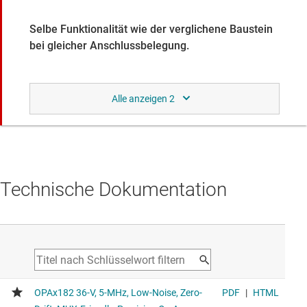
Selbe Funktionalität wie der verglichene Baustein
bei gleicher Anschlussbelegung.
TLV886
NEU
Mux-freundlicher, kostenoptimierter Nulldrift-CMOS-
Präzisions-Operationsverstärker 36 V, 5 MHz
Identical voltage range and bandwidth alternative with
similar maximum offset (15μV @ 25°C) and typical offset
drift (0.01μV/°C) for cost-optimized designs
Technische Dokumentation