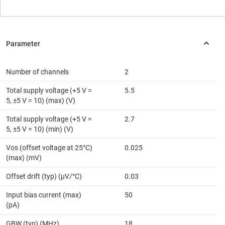
Number of channels
2
Total supply voltage (+5 V =
5.5
5, ±5 V = 10) (max) (V)
Total supply voltage (+5 V =
2.7
5, ±5 V = 10) (min) (V)
Vos (offset voltage at 25°C)
0.025
(max) (mV)
Offset drift (typ) (µV/°C)
0.03
Input bias current (max)
50
(pA)
GBW (typ) (MHz)
18