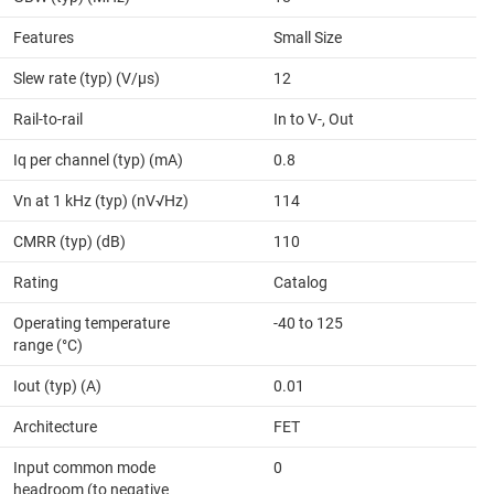
Features
Small Size
Slew rate (typ) (V/µs)
12
Rail-to-rail
In to V-, Out
Iq per channel (typ) (mA)
0.8
Vn at 1 kHz (typ) (nV√Hz)
114
CMRR (typ) (dB)
110
Rating
Catalog
Operating temperature
-40 to 125
range (°C)
Iout (typ) (A)
0.01
Architecture
FET
Input common mode
0
headroom (to negative