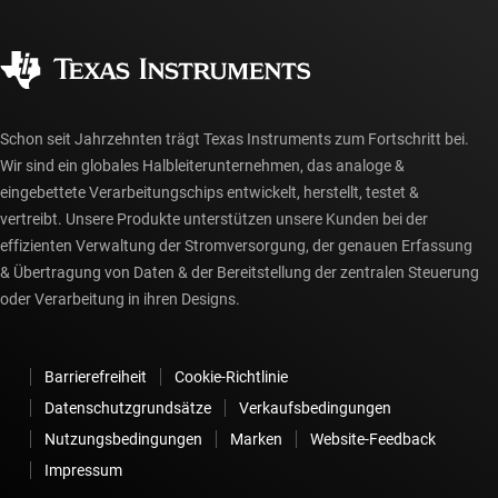
Häufig gestellte Fragen zu Bestellungen
Qualität & Zuverlässigkeit
Gesellschaftliches Engagement
Autorisierte Händler
myTI-Konto FAQs
Schon seit Jahrzehnten trägt Texas Instruments zum Fortschritt bei.
Wir sind ein globales Halbleiterunternehmen, das analoge &
eingebettete Verarbeitungschips entwickelt, herstellt, testet &
vertreibt. Unsere Produkte unterstützen unsere Kunden bei der
effizienten Verwaltung der Stromversorgung, der genauen Erfassung
& Übertragung von Daten & der Bereitstellung der zentralen Steuerung
oder Verarbeitung in ihren Designs.
Barrierefreiheit
Cookie-Richtlinie
Datenschutzgrundsätze
Verkaufsbedingungen
Nutzungsbedingungen
Marken
Website-Feedback
Impressum