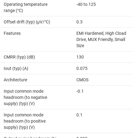
Operating temperature
-40 to 125
range (°C)
Offset drift (typ) (µV/°C)
0.3
Features
EMI Hardened, High Cload
Drive, MUX Friendly, Small
Size
CMRR (typ) (dB)
130
Iout (typ) (A)
0.075
Architecture
CMOS
Input common mode
-0.1
headroom (to negative
supply) (typ) (V)
Input common mode
0.1
headroom (to positive
supply) (typ) (V)