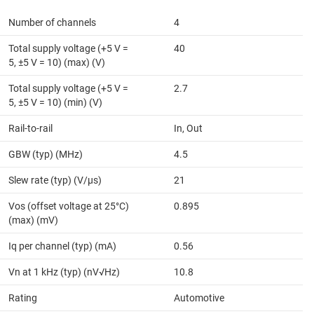
Number of channels
4
Total supply voltage (+5 V =
40
5, ±5 V = 10) (max) (V)
Total supply voltage (+5 V =
2.7
5, ±5 V = 10) (min) (V)
Rail-to-rail
In, Out
GBW (typ) (MHz)
4.5
Slew rate (typ) (V/µs)
21
Vos (offset voltage at 25°C)
0.895
(max) (mV)
Iq per channel (typ) (mA)
0.56
Vn at 1 kHz (typ) (nV√Hz)
10.8
Rating
Automotive