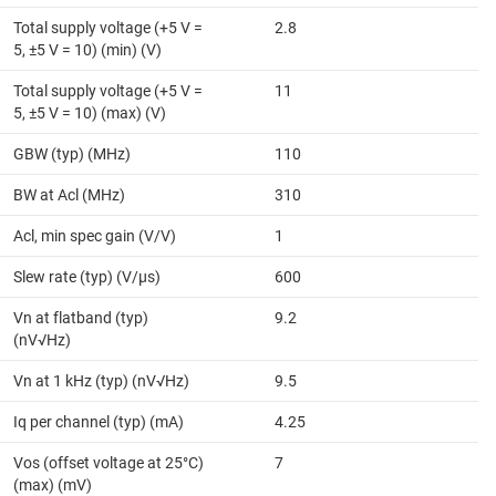
Total supply voltage (+5 V =
2.8
5, ±5 V = 10) (min) (V)
Total supply voltage (+5 V =
11
5, ±5 V = 10) (max) (V)
GBW (typ) (MHz)
110
BW at Acl (MHz)
310
Acl, min spec gain (V/V)
1
Slew rate (typ) (V/µs)
600
Vn at flatband (typ)
9.2
(nV√Hz)
Vn at 1 kHz (typ) (nV√Hz)
9.5
Iq per channel (typ) (mA)
4.25
Vos (offset voltage at 25°C)
7
(max) (mV)