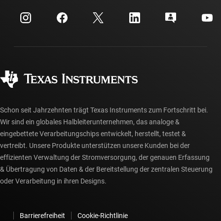
Veranstaltungen
myTI-Firmenkonto
Kundensupportzentrum
Investorenbeziehungen
Versand, Zahlung und Steuern
Gehäuse
Fertigung
Häufig gestellte Fragen zu Bestellungen
Qualität & Zuverlässigkeit
Gesellschaftliches Engagement
Autorisierte Händler
myTI-Konto FAQs
Schon seit Jahrzehnten trägt Texas Instruments zum Fortschritt bei.
Wir sind ein globales Halbleiterunternehmen, das analoge &
eingebettete Verarbeitungschips entwickelt, herstellt, testet &
vertreibt. Unsere Produkte unterstützen unsere Kunden bei der
effizienten Verwaltung der Stromversorgung, der genauen Erfassung
& Übertragung von Daten & der Bereitstellung der zentralen Steuerung
oder Verarbeitung in ihren Designs.
Barrierefreiheit
Cookie-Richtlinie