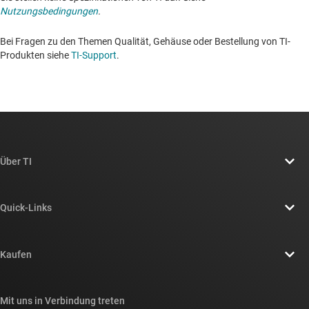
Nutzungsbedingungen
.
Bei Fragen zu den Themen Qualität, Gehäuse oder Bestellung von TI-
Produkten siehe
TI-Support
. ​​​​​​​​​​​​​​
Über TI
Über TI – Überblick
Quick-Links
Stellenangebote
Kontakt
Newsroom
Kaufen
TI E2E™-Design-Support-Foren
Unsere Geschichten | Hinter dem Chip
API-Suiten von TI
Querverweis-Suche
Mit uns in Verbindung treten