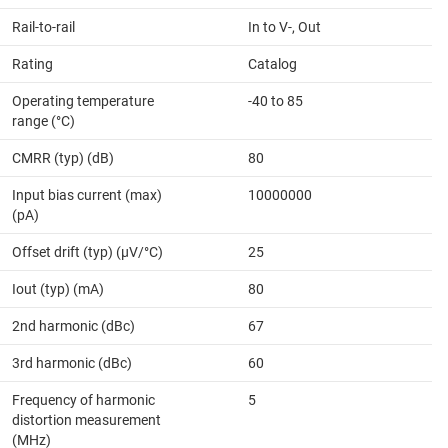
Rail-to-rail
In to V-, Out
Rating
Catalog
Operating temperature
-40 to 85
range (°C)
CMRR (typ) (dB)
80
Input bias current (max)
10000000
(pA)
Offset drift (typ) (µV/°C)
25
Iout (typ) (mA)
80
2nd harmonic (dBc)
67
3rd harmonic (dBc)
60
Frequency of harmonic
5
distortion measurement
(MHz)