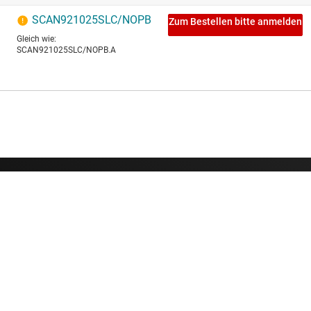
Über TI
Quick-Links
Über TI – Überblick
Kontakt
Stellenangebote
TI E2E™-Design-
Newsroom
Querverweis-Su