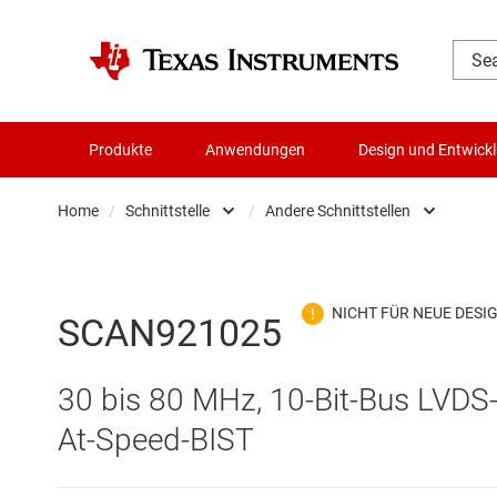
Produkte
Anwendungen
Design und Entwick
Home
/
Schnittstelle
/
Andere Schnittstellen
Audio, Haptik und Piezo
Andere Schnittste
Batteriemanagement-ICs
CAN-Transceiver
SCAN921025
Datenwandler
Ethernet-ICs
30 bis 80 MHz, 10-Bit-Bus LVDS-
Die- & Wafer-Services
HDMI-, DisplayPor
At-Speed-BIST
DLP-Produkte
Highspeed-SerDe