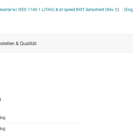
CS
Schnittstelle
RS-485- & RS-422-Tr
serial w/ IEEE 1149.1 (JTAG) & at-speed BIST datasheet (Rev. C)
(Eng
lle für Multischaltererfassung (MSDI)
Sensoren
System-Basis-Chips
itale Schnittstelle (SDI)
Taktgeber & Timing
USB-ICs
l-E/A
Verstärker
log
log