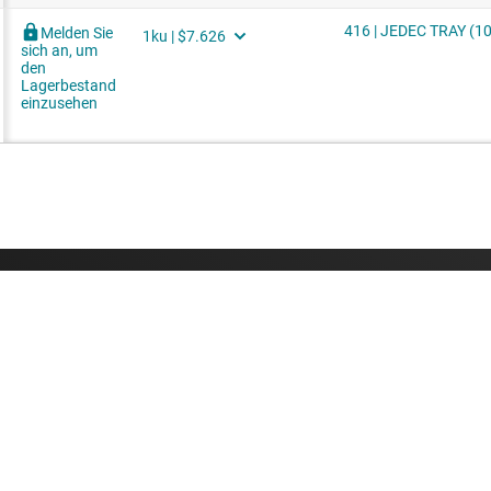
Kaufen
Mit uns in V
API-Suiten von TI
Support-Foren
myTI-Firmenkonto
che
Versand, Zahlung und Steuern