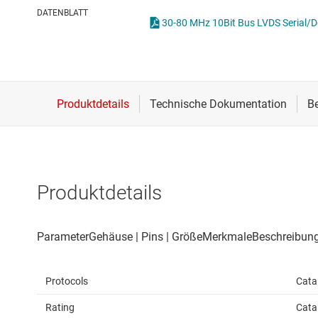
Drahtlose Konnektivität
I2C-, I3C- & SPI-I
DATENBLATT
30-80 MHz 10Bit Bus LVDS Serial/De
Energiemanagement
ICs für Schnittste
HF & Mikrowellen
ICs für serielle dig
Isolierung
IO-Link und Digita
Produktdetails
Protocols
Cata
Rating
Cata