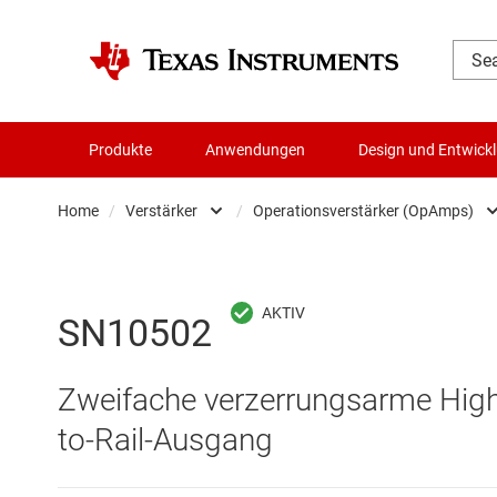
Produkte
Anwendungen
Design und Entwick
Home
/
Verstärker
/
Operationsverstärker (OpAmps)
Audio, Haptik und Piezo
Differenzverstärker
Batteriemanagement-ICs
Instrumentenverstä
SN10502
Datenwandler
Komparatoren
Zweifache verzerrungsarme Highs
Die- & Wafer-Services
Operationsverstär
to-Rail-Ausgang
DLP-Produkte
Other amplifiers