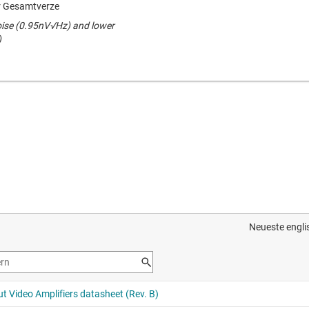
r Gesamtverze
ise (0.95nV√Hz) and lower
)