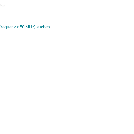
log
o 85
tfrequenz ≥ 50 MHz) suchen
0000