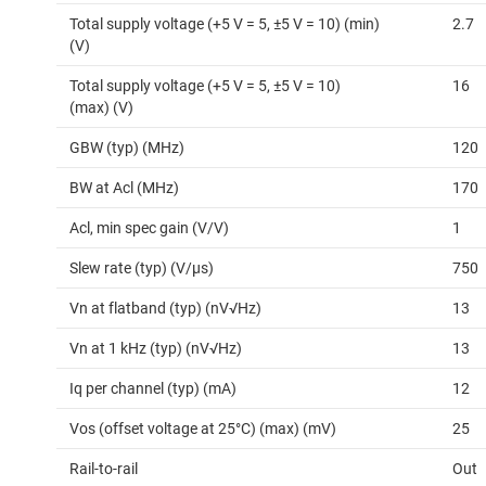
Total supply voltage (+5 V = 5, ±5 V = 10) (min)
2.7
(V)
Total supply voltage (+5 V = 5, ±5 V = 10)
16
(max) (V)
GBW (typ) (MHz)
120
BW at Acl (MHz)
170
Acl, min spec gain (V/V)
1
Slew rate (typ) (V/µs)
750
Vn at flatband (typ) (nV√Hz)
13
Vn at 1 kHz (typ) (nV√Hz)
13
Iq per channel (typ) (mA)
12
Vos (offset voltage at 25°C) (max) (mV)
25
Rail-to-rail
Out