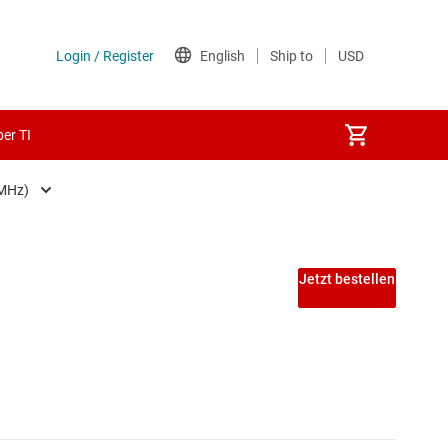
er TI
 MHz)
itfrequenz ≥ 50 MHz)
Jetzt bestellen