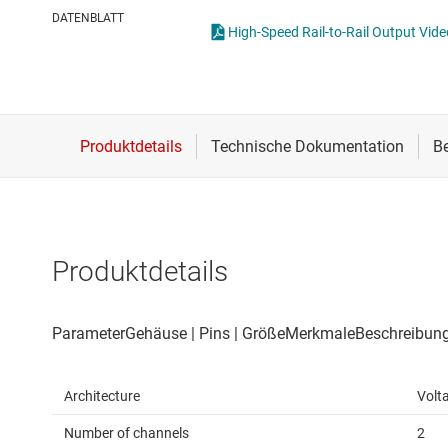
Drahtlose Konnektivität
Strommessverstärk
DATENBLATT
High-Speed Rail-to-Rail Output Vide
Energiemanagement
Verstärker für Spez
HF & Mikrowellen
Verstärker mit pro
Isolierung
Voll differenzielle V
Produktdetails
Architecture
Volt
Number of channels
2