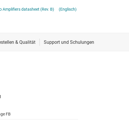
er
Schnittstelle
o Amplifiers datasheet (Rev. B)
(Englisch)
ialfunktionen
Sensoren
grammierbarer Verstärkung (PGA) und mit variabler Verstärkung (VGA)
Taktgeber & Timing
erstärker
Verstärker
age FB