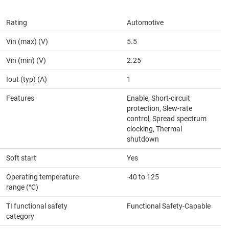
Rating
Automotive
Vin (max) (V)
5.5
Vin (min) (V)
2.25
Iout (typ) (A)
1
Features
Enable, Short-circuit
protection, Slew-rate
control, Spread spectrum
clocking, Thermal
shutdown
Soft start
Yes
Operating temperature
-40 to 125
range (°C)
TI functional safety
Functional Safety-Capable
category