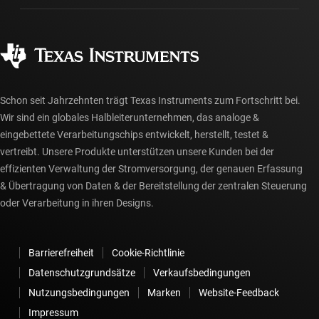
Fertigung
Häufig gestellte Fragen zu Bestellungen
Qualität & Zuverlässigkeit
Gesellschaftliches Engagement
Autorisierte Händler
myTI-Konto FAQs
Schon seit Jahrzehnten trägt Texas Instruments zum Fortschritt bei.
Wir sind ein globales Halbleiterunternehmen, das analoge &
eingebettete Verarbeitungschips entwickelt, herstellt, testet &
vertreibt. Unsere Produkte unterstützen unsere Kunden bei der
effizienten Verwaltung der Stromversorgung, der genauen Erfassung
& Übertragung von Daten & der Bereitstellung der zentralen Steuerung
oder Verarbeitung in ihren Designs.
Barrierefreiheit
Cookie-Richtlinie
Datenschutzgrundsätze
Verkaufsbedingungen
Nutzungsbedingungen
Marken
Website-Feedback
Impressum