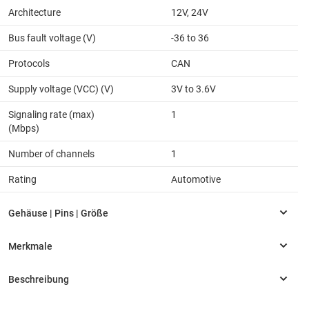
Architecture
12V, 24V
Bus fault voltage (V)
-36 to 36
Protocols
CAN
Supply voltage (VCC) (V)
3V to 3.6V
Signaling rate (max)
1
(Mbps)
Number of channels
1
Rating
Automotive