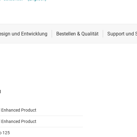
CS
Schnittstelle
RS-485- & RS-422-Tr
lle für Multischaltererfassung (MSDI)
Sensoren
System-Basis-Chips
itale Schnittstelle (SDI)
Taktgeber & Timing
USB-ICs
l-E/A
Verstärker
l Enhanced Product
l Enhanced Product
to 125