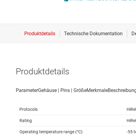
Drahtlose Konnektivität
I2C-, I3C- & SPI-I
Energiemanagement
ICs für Schnittste
HF & Mikrowellen
ICs für serielle dig
Isolierung
IO-Link und Digita
Produktdetails
Protocols
HiRe
Rating
HiRe
Operating temperature range (°C)
-55 