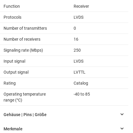
Function
Receiver
Protocols
LVDS
Number of transmitters
0
Number of receivers
16
Signaling rate (Mbps)
250
Input signal
LVDS
Output signal
LVTTL
Rating
Catalog
Operating temperature
-40 to 85
range (°C)