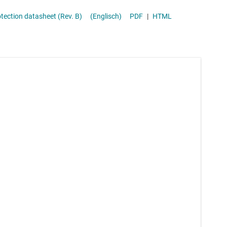
ansceiver
ection datasheet (Rev. B)
(Englisch)
PDF
|
HTML
 (SBC)