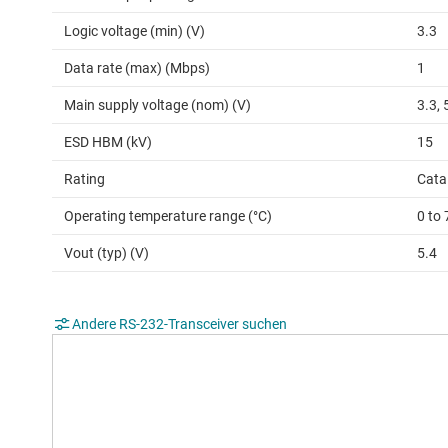
Logic voltage (min) (V)
3.3
Data rate (max) (Mbps)
1
Main supply voltage (nom) (V)
3.3, 
ESD HBM (kV)
15
Rating
Cata
Operating temperature range (°C)
0 to 
Vout (typ) (V)
5.4
Andere RS-232-Transceiver suchen