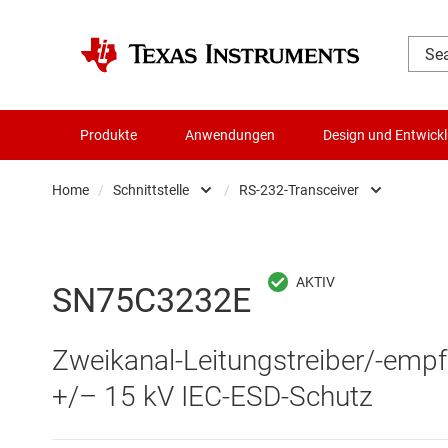
Produkte
Anwendungen
Design und Entwick
Home
/
Schnittstelle
/
RS-232-Transceiver
Audio, Haptik und Piezo
Andere Schnittste
Batteriemanagement-ICs
CAN-Transceiver
SN75C3232E
Datenwandler
Ethernet-ICs
Zweikanal-Leitungstreiber/‑empfä
Die- & Wafer-Services
HDMI-, DisplayPor
+/– 15 kV IEC-ESD-Schutz
DLP-Produkte
Highspeed-SerDe