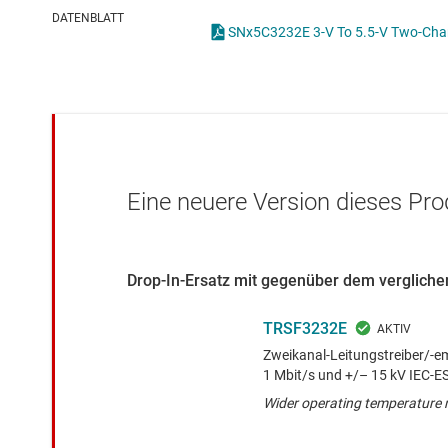
Drahtlose Konnektivität
I2C-, I3C- & SPI-I
DATENBLATT
SNx5C3232E 3-V To 5.5-V Two-Chann
Energiemanagement
ICs für Schnittste
HF & Mikrowellen
ICs für serielle dig
Isolierung
IO-Link und Digita
Eine neuere Version dieses Pro
Drop-In-Ersatz mit gegenüber dem verglichen
TRSF3232E
Zweikanal-Leitungstreiber/‑em
1 Mbit/s und +/– 15 kV IEC-E
Wider operating temperature 