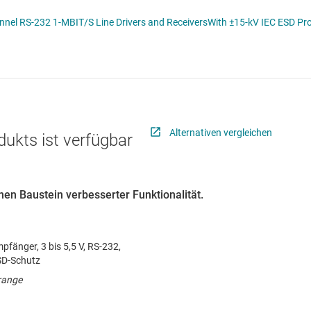
CS
Schnittstelle
RS-485- & RS-422-Tr
el RS-232 1-MBIT/S Line Drivers and ReceiversWith ±15-kV IEC ESD Prot
lle für Multischaltererfassung (MSDI)
Sensoren
System-Basis-Chips
itale Schnittstelle (SDI)
Taktgeber & Timing
USB-ICs
l-E/A
Verstärker
Alternativen vergleichen
dukts ist verfügbar
en Baustein verbesserter Funktionalität.
pfänger, 3 bis 5,5 V, RS-232,
SD-Schutz
range