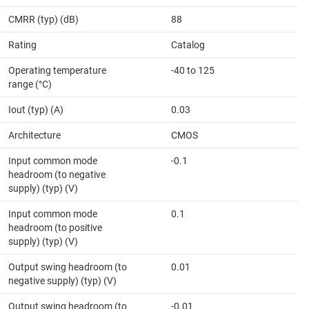
CMRR (typ) (dB)
88
Rating
Catalog
Operating temperature
-40 to 125
range (°C)
Iout (typ) (A)
0.03
Architecture
CMOS
Input common mode
-0.1
headroom (to negative
supply) (typ) (V)
Input common mode
0.1
headroom (to positive
supply) (typ) (V)
Output swing headroom (to
0.01
negative supply) (typ) (V)
Output swing headroom (to
-0.01