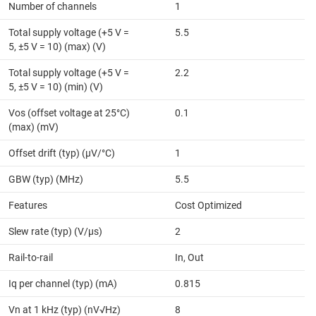
Number of channels
1
Total supply voltage (+5 V =
5.5
5, ±5 V = 10) (max) (V)
Total supply voltage (+5 V =
2.2
5, ±5 V = 10) (min) (V)
Vos (offset voltage at 25°C)
0.1
(max) (mV)
Offset drift (typ) (µV/°C)
1
GBW (typ) (MHz)
5.5
Features
Cost Optimized
Slew rate (typ) (V/µs)
2
Rail-to-rail
In, Out
Iq per channel (typ) (mA)
0.815
Vn at 1 kHz (typ) (nV√Hz)
8