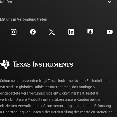
Newsroom
Kaufen
TI E2E™-Design-Support-Foren
Unsere Geschichten | Hinter dem Chip
API-Suiten von TI
Querverweis-Suche
Mit uns in Verbindung treten
Veranstaltungen
myTI-Firmenkonto
Kundensupportzentrum
Investorenbeziehungen
Versand, Zahlung und Steuern
Gehäuse
Fertigung
Häufig gestellte Fragen zu Bestellungen
Qualität & Zuverlässigkeit
Gesellschaftliches Engagement
Autorisierte Händler
myTI-Konto FAQs
Schon seit Jahrzehnten trägt Texas Instruments zum Fortschritt bei.
Wir sind ein globales Halbleiterunternehmen, das analoge &
eingebettete Verarbeitungschips entwickelt, herstellt, testet &
vertreibt. Unsere Produkte unterstützen unsere Kunden bei der
effizienten Verwaltung der Stromversorgung, der genauen Erfassung
& Übertragung von Daten & der Bereitstellung der zentralen Steuerung