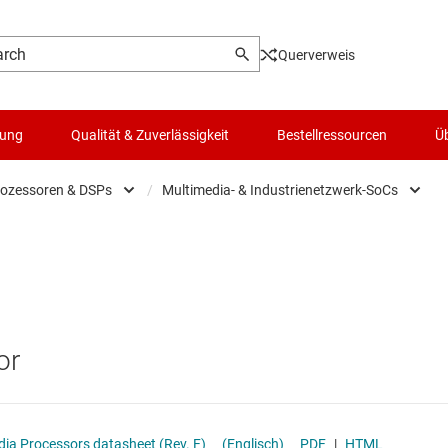
Querverweis
lung
Qualität & Zuverlässigkeit
Bestellressourcen
Üb
rozessoren & DSPs
/
Multimedia- & Industrienetzwerk-SoCs
Microcontrollers
Logik- & Spannungsumsetzung
Audio- & Radar-DSP-SoCs
Mikroprozessoren & DSPs
Mikrocontroller (MCUs) & Prozessoren
Multimedia- & Industrienetzw
Motortreiber
Netzwerk-SoCs für die Automob
or
Passiv und diskret
SoC-Fahrassistenzsysteme
Schalter und Multiplexer
a Processors datasheet (Rev. F)
(Englisch)
PDF
|
HTML