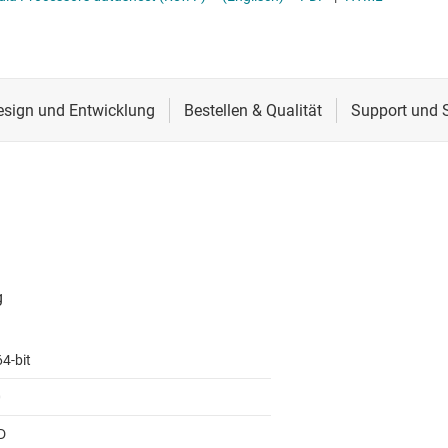
Schnittstelle
Sensoren
Taktgeber & Timing
Verstärker
4-bit
0
D