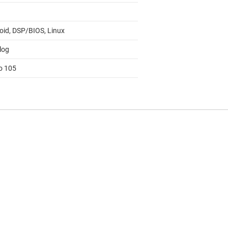
oid, DSP/BIOS, Linux
log
to 105