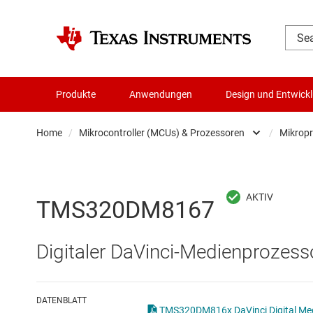
Produkte
Anwendungen
Design und Entwick
Home
/
Mikrocontroller (MCUs) & Prozessoren
/
Mikrop
Audio, Haptik und Piezo
Batteriemanagement-ICs
TMS320DM8167
Datenwandler
Digitaler DaVinci-Medienprozess
Die- & Wafer-Services
DLP-Produkte
DATENBLATT
TMS320DM816x DaVinci Digital Medi