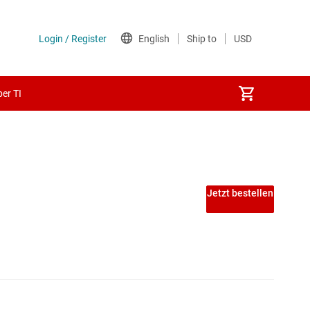
er TI
erk-SoCs
Jetzt bestellen
ilindustrie