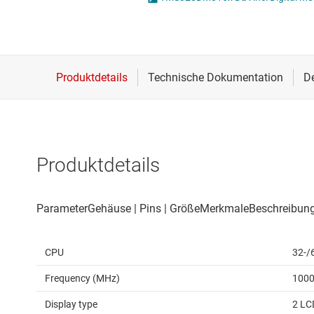
Drahtlose Konnektivität
Energiemanagement
HF & Mikrowellen
Isolierung
Produktdetails
CPU
32-/6
Frequency (MHz)
100
Display type
2 LC