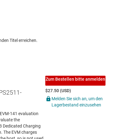
den Titel erreichen.
Zum Bestellen bitte anmelden
$27.50 (USD)
PS2511-
Melden Sie sich an, um den
Lagerbestand einzusehen
EVM-141 evaluation
aluate the
B Dedicated Charging
ch. The EVM charges
he host, so is not used