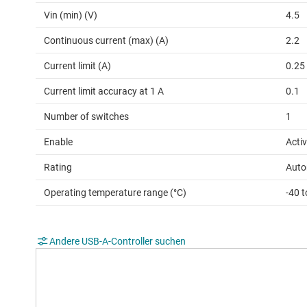
Vin (min) (V)
4.5
Continuous current (max) (A)
2.2
Current limit (A)
0.25 
Current limit accuracy at 1 A
0.1
Number of switches
1
Enable
Acti
Rating
Auto
Operating temperature range (°C)
-40 
Andere USB-A-Controller suchen