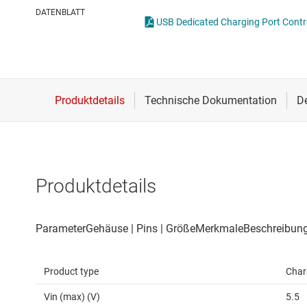
Drahtlose Konnektivität
I2C-, I3C- & SPI-I
U
DATENBLATT
USB Dedicated Charging Port Contro
Energiemanagement
ICs für Schnittste
U
HF & Mikrowellen
ICs für serielle dig
Isolierung
IO-Link und Digita
Produktdetails
Product type
Charg
Vin (max) (V)
5.5