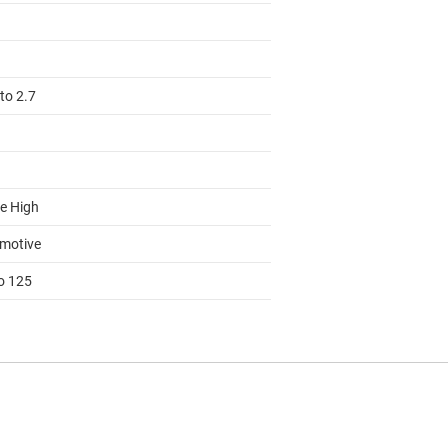
to 2.7
ve High
motive
to 125