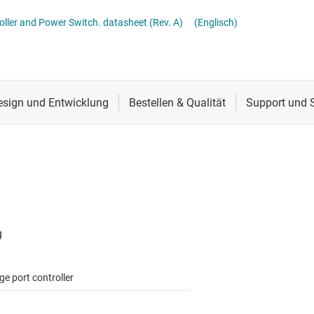
CS
SB-Portschutz-ICs
Schnittstelle
RS-485- & RS-422-Tr
ller and Power Switch. datasheet (Rev. A)
(Englisch)
lle für Multischaltererfassung (MSDI)
SB-Redriver & -Multiplexer
Sensoren
System-Basis-Chips
itale Schnittstelle (SDI)
Taktgeber & Timing
USB-ICs
l-E/A
Verstärker
e port controller