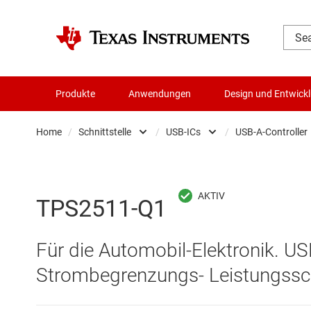
Produkte
Anwendungen
Design und Entwick
Home
/
Schnittstelle
/
USB-ICs
/
USB-A-Controller
Audio, Haptik und Piezo
Andere Schnittste
U
Batteriemanagement-ICs
CAN-Transceiver
U
TPS2511-Q1
Datenwandler
Ethernet-ICs
U
Für die Automobil-Elektronik. US
Die- & Wafer-Services
HDMI-, DisplayPor
U
Strombegrenzungs- Leistungss
DLP-Produkte
Highspeed-SerDe
U