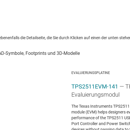
nenfalls die Detailseite, die Sie durch Klicken auf einen der unten stehen
EVALUIERUNGSPLATINE
TPS2511EVM-141
— T
Evaluierungsmodul
The Texas Instruments TPS2511
module (EVM) helps designers ev
performance of the TPS2511 US
Port Controller and Power Swit
devices without passing data to t