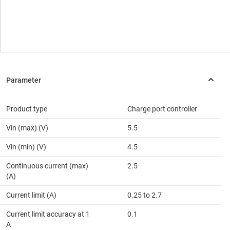
Product type
Charge port controller
Vin (max) (V)
5.5
Vin (min) (V)
4.5
Continuous current (max)
2.5
(A)
Current limit (A)
0.25 to 2.7
Current limit accuracy at 1
0.1
A