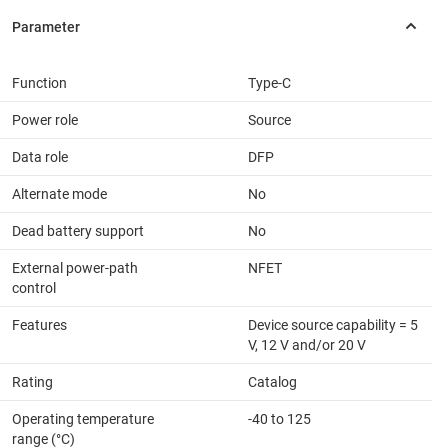
Function
Type-C
Power role
Source
Data role
DFP
Alternate mode
No
Dead battery support
No
External power-path
NFET
control
Features
Device source capability = 5
V, 12 V and/or 20 V
Rating
Catalog
Operating temperature
-40 to 125
range (°C)