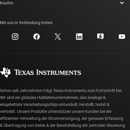
Newsroom
Kaufen
TI E2E™-Design-Support-Foren
Unsere Geschichten | Hinter dem Chip
API-Suiten von TI
Querverweis-Suche
Mit uns in Verbindung treten
Veranstaltungen
myTI-Firmenkonto
Kundensupportzentrum
Investorenbeziehungen
Versand, Zahlung und Steuern
Gehäuse
Fertigung
Häufig gestellte Fragen zu Bestellungen
Qualität & Zuverlässigkeit
Gesellschaftliches Engagement
Autorisierte Händler
myTI-Konto FAQs
Schon seit Jahrzehnten trägt Texas Instruments zum Fortschritt bei.
Wir sind ein globales Halbleiterunternehmen, das analoge &
eingebettete Verarbeitungschips entwickelt, herstellt, testet &
vertreibt. Unsere Produkte unterstützen unsere Kunden bei der
effizienten Verwaltung der Stromversorgung, der genauen Erfassung
& Übertragung von Daten & der Bereitstellung der zentralen Steuerung