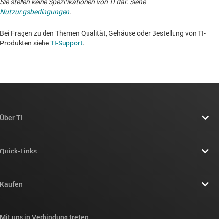
Sie stellen keine Spezifikationen von TI dar. Siehe
Nutzungsbedingungen
.
Bei Fragen zu den Themen Qualität, Gehäuse oder Bestellung von TI-
Produkten siehe
TI-Support
. ​​​​​​​​​​​​​​
Über TI
Über TI – Überblick
Quick-Links
Stellenangebote
Kontakt
Newsroom
Kaufen
TI E2E™-Design-Support-Foren
Unsere Geschichten | Hinter dem Chip
API-Suiten von TI
Querverweis-Suche
Mit uns in Verbindung treten