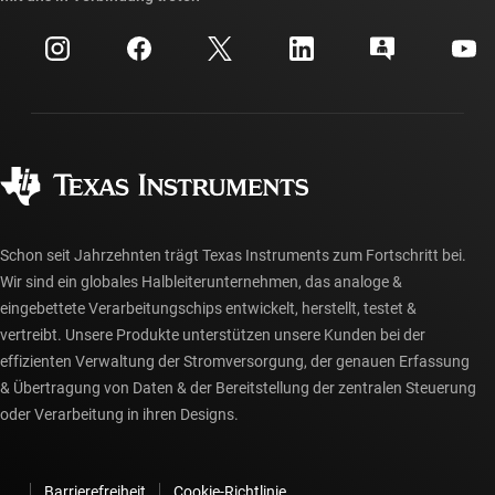
Veranstaltungen
myTI-Firmenkonto
Kundensupportzentrum
Investorenbeziehungen
Versand, Zahlung und Steuern
Gehäuse
Fertigung
Häufig gestellte Fragen zu Bestellungen
Qualität & Zuverlässigkeit
Gesellschaftliches Engagement
Autorisierte Händler
myTI-Konto FAQs
Schon seit Jahrzehnten trägt Texas Instruments zum Fortschritt bei.
Wir sind ein globales Halbleiterunternehmen, das analoge &
eingebettete Verarbeitungschips entwickelt, herstellt, testet &
vertreibt. Unsere Produkte unterstützen unsere Kunden bei der
effizienten Verwaltung der Stromversorgung, der genauen Erfassung
& Übertragung von Daten & der Bereitstellung der zentralen Steuerung
oder Verarbeitung in ihren Designs.
Barrierefreiheit
Cookie-Richtlinie