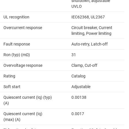
shutdown, adjustable
UVLO
UL recognition
IEC62368, UL2367
Overcurrent response
Circuit breaker, Current
limiting, Power limiting
Fault response
Auto-retry, Latch-off
Ron (typ) (mΩ)
31
Overvoltage response
Clamp, Cut-off
Rating
Catalog
Soft start
Adjustable
Quiescent current (Iq) (typ)
0.00138
(A)
Quiescent current (Iq)
0.0017
(max) (A)