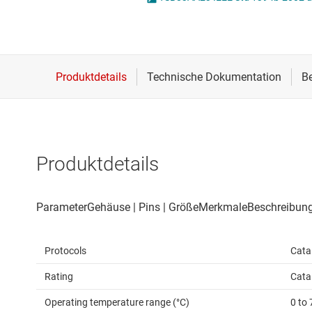
Drahtlose Konnektivität
I2C-, I3C- & SPI-I
Energiemanagement
ICs für Schnittste
HF & Mikrowellen
ICs für serielle dig
Isolierung
IO-Link und Digita
Produktdetails
Protocols
Cata
Rating
Cata
Operating temperature range (°C)
0 to 