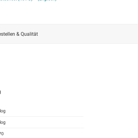
CS
Schnittstelle
RS-485- & RS-422-Tr
lle für Multischaltererfassung (MSDI)
Sensoren
System-Basis-Chips
itale Schnittstelle (SDI)
Taktgeber & Timing
USB-ICs
l-E/A
Verstärker
log
log
70