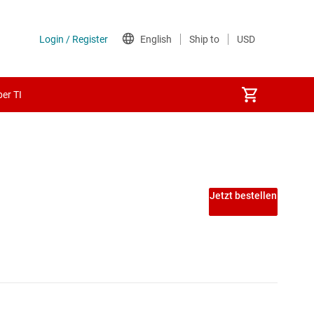
er TI
 PECL-ICs
Jetzt bestellen
ICs
A-ICs