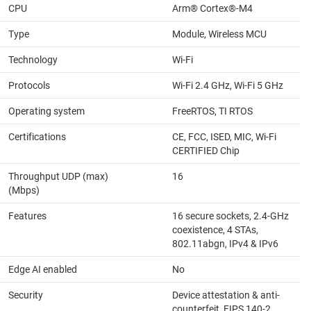
CPU
Arm® Cortex®-M4
Type
Module, Wireless MCU
Technology
Wi-Fi
Protocols
Wi-Fi 2.4 GHz, Wi-Fi 5 GHz
Operating system
FreeRTOS, TI RTOS
Certifications
CE, FCC, ISED, MIC, Wi-Fi
CERTIFIED Chip
Throughput UDP (max)
16
(Mbps)
Features
16 secure sockets, 2.4-GHz
coexistence, 4 STAs,
802.11abgn, IPv4 & IPv6
Edge AI enabled
No
Security
Device attestation & anti-
counterfeit, FIPS 140-2