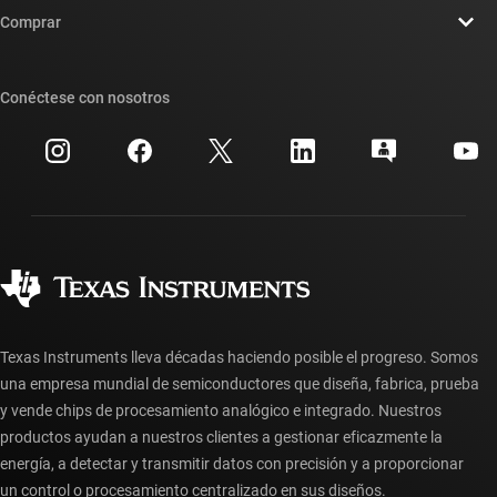
Sala de redacción
Comprar
Foros de soporte de diseño de TI E2E™
Nuestras historias | Detrás del chip
Suites de API de TI
Búsqueda de referencias cruzadas
Conéctese con nosotros
Eventos
Cuentas de empresa myTI
Centro de atención al cliente
Relaciones con los inversionistas
Envío, pago e impuestos
Empaque
Fabricación
Preguntas frecuentes sobre pedidos
Calidad y confiabilidad
Ciudadanía corporativa
Distribuidores autorizados
Preguntas frecuentes sobre la cuenta myTI
Texas Instruments lleva décadas haciendo posible el progreso. Somos
una empresa mundial de semiconductores que diseña, fabrica, prueba
y vende chips de procesamiento analógico e integrado. Nuestros
productos ayudan a nuestros clientes a gestionar eficazmente la
energía, a detectar y transmitir datos con precisión y a proporcionar
un control o procesamiento centralizado en sus diseños.