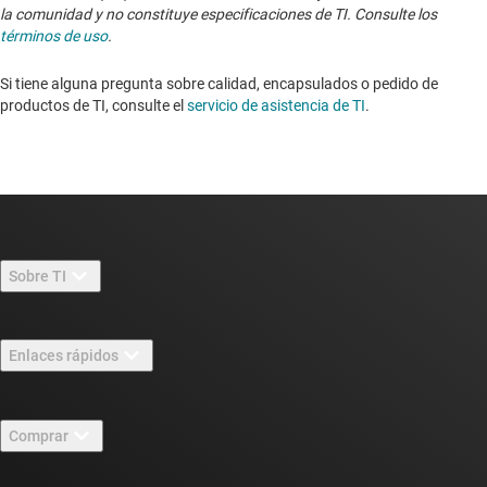
la comunidad y no constituye especificaciones de TI. Consulte los
términos de uso
.
Si tiene alguna pregunta sobre calidad, encapsulados o pedido de
productos de TI, consulte el
servicio de asistencia de TI
. ​​​​​​​​​​​​​​
Sobre TI
Información general sobre Acerca de TI
Enlaces rápidos
Carreras laborales
Contáctenos
Sala de redacción
Comprar
Foros de soporte de diseño de TI E2E™
Nuestras historias | Detrás del chip