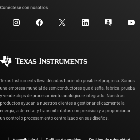
Suites de API de TI
Búsqueda de referencias cruzadas
Conéctese con nosotros
Eventos
Cuentas de empresa myTI
Centro de atención al cliente
Relaciones con los inversionistas
Envío, pago e impuestos
Empaque
Fabricación
Preguntas frecuentes sobre pedidos
Calidad y confiabilidad
Ciudadanía corporativa
Distribuidores autorizados
Preguntas frecuentes sobre la cuenta myTI
Texas Instruments lleva décadas haciendo posible el progreso. Somos
una empresa mundial de semiconductores que diseña, fabrica, prueba
y vende chips de procesamiento analógico e integrado. Nuestros
productos ayudan a nuestros clientes a gestionar eficazmente la
energía, a detectar y transmitir datos con precisión y a proporcionar
un control o procesamiento centralizado en sus diseños.