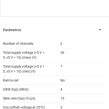
Number of channels
2
Total supply voltage (+5 V =
36
5, ±5 V = 10) (max) (V)
Total supply voltage (+5 V =
7
5, ±5 V = 10) (min) (V)
Rail-to-rail
No
GBW (typ) (MHz)
4
Slew rate (typ) (V/µs)
15
Vos (offset voltage at 25°C)
3