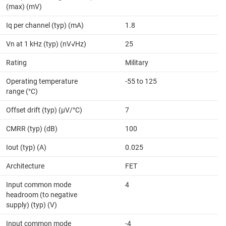
(max) (mV)
Iq per channel (typ) (mA)
1.8
Vn at 1 kHz (typ) (nV√Hz)
25
Rating
Military
Operating temperature
-55 to 125
range (°C)
Offset drift (typ) (µV/°C)
7
CMRR (typ) (dB)
100
Iout (typ) (A)
0.025
Architecture
FET
Input common mode
4
headroom (to negative
supply) (typ) (V)
Input common mode
-4