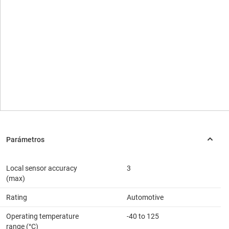
Local sensor accuracy
3
(max)
Rating
Automotive
Operating temperature
-40 to 125
range (°C)