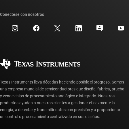
Foros de soporte de diseño de TI E2E™
Nuestras historias | Detrás del chip
Suites de API de TI
Búsqueda de referencias cruzadas
Conéctese con nosotros
Eventos
Cuentas de empresa myTI
Centro de atención al cliente
Relaciones con los inversionistas
Envío, pago e impuestos
Empaque
Fabricación
Preguntas frecuentes sobre pedidos
Calidad y confiabilidad
Ciudadanía corporativa
Distribuidores autorizados
Preguntas frecuentes sobre la cuenta myTI
Texas Instruments lleva décadas haciendo posible el progreso. Somos
una empresa mundial de semiconductores que diseña, fabrica, prueba
y vende chips de procesamiento analógico e integrado. Nuestros
productos ayudan a nuestros clientes a gestionar eficazmente la
energía, a detectar y transmitir datos con precisión y a proporcionar
un control o procesamiento centralizado en sus diseños.