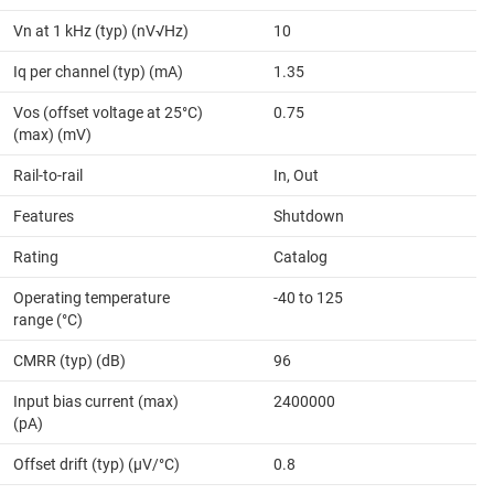
Vn at 1 kHz (typ) (nV√Hz)
10
Iq per channel (typ) (mA)
1.35
Vos (offset voltage at 25°C)
0.75
(max) (mV)
Rail-to-rail
In, Out
Features
Shutdown
Rating
Catalog
Operating temperature
-40 to 125
range (°C)
CMRR (typ) (dB)
96
Input bias current (max)
2400000
(pA)
Offset drift (typ) (µV/°C)
0.8