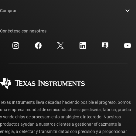
Contáctenos
Sala de redacción
Comprar
Foros de soporte de diseño de TI E2E™
Nuestras historias | Detrás del chip
Suites de API de TI
Búsqueda de referencias cruzadas
Conéctese con nosotros
Eventos
Cuentas de empresa myTI
Centro de atención al cliente
Relaciones con los inversionistas
Envío, pago e impuestos
Empaque
Fabricación
Preguntas frecuentes sobre pedidos
Calidad y confiabilidad
Ciudadanía corporativa
Distribuidores autorizados
Preguntas frecuentes sobre la cuenta myTI
Texas Instruments lleva décadas haciendo posible el progreso. Somos
una empresa mundial de semiconductores que diseña, fabrica, prueba
y vende chips de procesamiento analógico e integrado. Nuestros
productos ayudan a nuestros clientes a gestionar eficazmente la
energía, a detectar y transmitir datos con precisión y a proporcionar