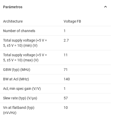
Architecture
Voltage FB
Number of channels
1
Total supply voltage (+5 V =
2.7
5, ±5 V = 10) (min) (V)
Total supply voltage (+5 V =
11
5, ±5 V = 10) (max) (V)
GBW (typ) (MHz)
71
BW at Acl (MHz)
140
Acl, min spec gain (V/V)
1
Slew rate (typ) (V/µs)
57
Vn at flatband (typ)
10
(nV√Hz)