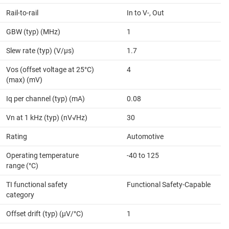
Rail-to-rail
In to V-, Out
GBW (typ) (MHz)
1
Slew rate (typ) (V/µs)
1.7
Vos (offset voltage at 25°C)
4
(max) (mV)
Iq per channel (typ) (mA)
0.08
Vn at 1 kHz (typ) (nV√Hz)
30
Rating
Automotive
Operating temperature
-40 to 125
range (°C)
TI functional safety
Functional Safety-Capable
category
Offset drift (typ) (µV/°C)
1