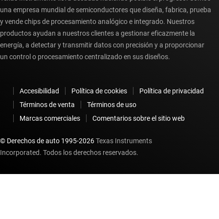
una empresa mundial de semiconductores que diseña, fabrica, prueba
y vende chips de procesamiento analógico e integrado. Nuestros
productos ayudan a nuestros clientes a gestionar eficazmente la
energía, a detectar y transmitir datos con precisión y a proporcionar
un control o procesamiento centralizado en sus diseños.
Accesibilidad
Política de cookies
Política de privacidad
Términos de venta
Términos de uso
Marcas comerciales
Comentarios sobre el sitio web
© Derechos de auto 1995-
2026
Texas Instruments
Incorporated. Todos los derechos reservados.