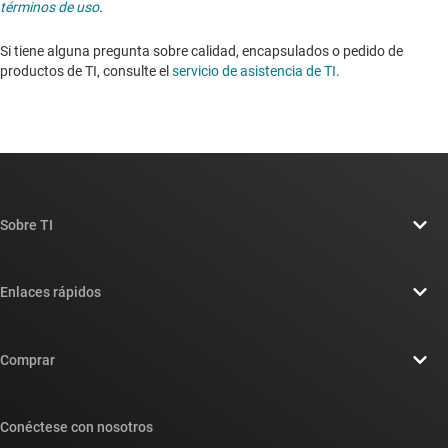
términos de uso
.
Si tiene alguna pregunta sobre calidad, encapsulados o pedido de
productos de TI, consulte el
servicio de asistencia de TI
. ​​​​​​​​​​​​​​
Sobre TI
Información general sobre Acerca de TI
Enlaces rápidos
Carreras laborales
Contáctenos
Sala de redacción
Comprar
Foros de soporte de diseño de TI E2E™
Nuestras historias | Detrás del chip
Suites de API de TI
Búsqueda de referencias cruzadas
Conéctese con nosotros
Eventos