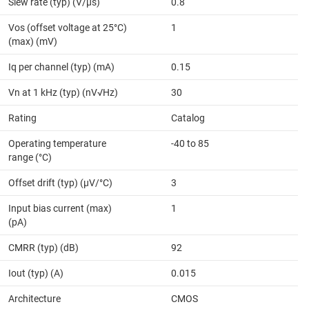
Slew rate (typ) (V/µs)
0.8
Vos (offset voltage at 25°C)
1
(max) (mV)
Iq per channel (typ) (mA)
0.15
Vn at 1 kHz (typ) (nV√Hz)
30
Rating
Catalog
Operating temperature
-40 to 85
range (°C)
Offset drift (typ) (µV/°C)
3
Input bias current (max)
1
(pA)
CMRR (typ) (dB)
92
Iout (typ) (A)
0.015
Architecture
CMOS