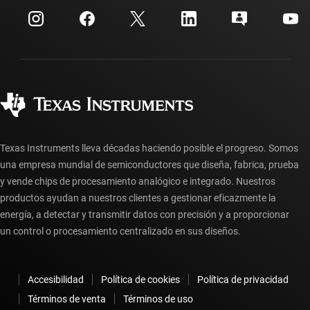
Cuentas de empresa myTI
Centro de atención al cliente
Relaciones con los inversionistas
Envío, pago e impuestos
Empaque
Fabricación
Preguntas frecuentes sobre pedidos
Calidad y confiabilidad
Ciudadanía corporativa
Distribuidores autorizados
Preguntas frecuentes sobre la cuenta myTI
Texas Instruments lleva décadas haciendo posible el progreso. Somos
una empresa mundial de semiconductores que diseña, fabrica, prueba
y vende chips de procesamiento analógico e integrado. Nuestros
productos ayudan a nuestros clientes a gestionar eficazmente la
energía, a detectar y transmitir datos con precisión y a proporcionar
un control o procesamiento centralizado en sus diseños.
Accesibilidad
Política de cookies
Política de privacidad
Términos de venta
Términos de uso