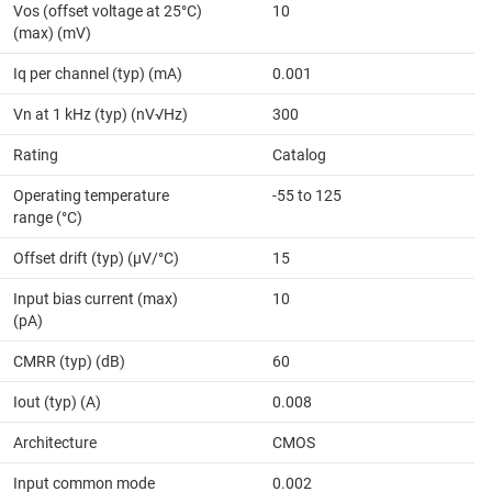
Vos (offset voltage at 25°C)
10
(max) (mV)
Iq per channel (typ) (mA)
0.001
Vn at 1 kHz (typ) (nV√Hz)
300
Rating
Catalog
Operating temperature
-55 to 125
range (°C)
Offset drift (typ) (µV/°C)
15
Input bias current (max)
10
(pA)
CMRR (typ) (dB)
60
Iout (typ) (A)
0.008
Architecture
CMOS
Input common mode
0.002