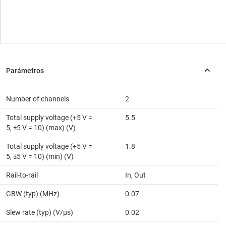
Number of channels
2
Total supply voltage (+5 V =
5.5
5, ±5 V = 10) (max) (V)
Total supply voltage (+5 V =
1.8
5, ±5 V = 10) (min) (V)
Rail-to-rail
In, Out
GBW (typ) (MHz)
0.07
Slew rate (typ) (V/µs)
0.02