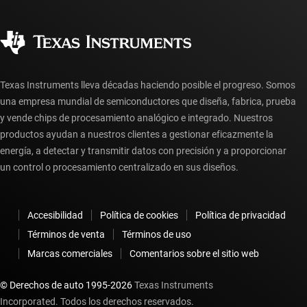
Calidad y confiabilidad
Ciudadanía corporativa
Distribuidores autorizados
Preguntas frecuentes sobre la cuenta myTI
Texas Instruments lleva décadas haciendo posible el progreso. Somos
una empresa mundial de semiconductores que diseña, fabrica, prueba
y vende chips de procesamiento analógico e integrado. Nuestros
productos ayudan a nuestros clientes a gestionar eficazmente la
energía, a detectar y transmitir datos con precisión y a proporcionar
un control o procesamiento centralizado en sus diseños.
Accesibilidad
Política de cookies
Política de privacidad
Términos de venta
Términos de uso
Marcas comerciales
Comentarios sobre el sitio web
© Derechos de auto 1995-
2026
Texas Instruments
Incorporated. Todos los derechos reservados.