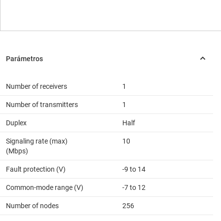
Number of receivers
1
Number of transmitters
1
Duplex
Half
Signaling rate (max)
10
(Mbps)
Fault protection (V)
-9 to 14
Common-mode range (V)
-7 to 12
Number of nodes
256