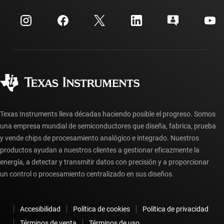
Eventos
Cuentas de empresa myTI
Centro de atención al cliente
Relaciones con los inversionistas
Envío, pago e impuestos
Empaque
Fabricación
Preguntas frecuentes sobre pedidos
Calidad y confiabilidad
Ciudadanía corporativa
Distribuidores autorizados
Preguntas frecuentes sobre la cuenta myTI
Texas Instruments lleva décadas haciendo posible el progreso. Somos
una empresa mundial de semiconductores que diseña, fabrica, prueba
y vende chips de procesamiento analógico e integrado. Nuestros
productos ayudan a nuestros clientes a gestionar eficazmente la
energía, a detectar y transmitir datos con precisión y a proporcionar
un control o procesamiento centralizado en sus diseños.
Accesibilidad
Política de cookies
Política de privacidad
Términos de venta
Términos de uso