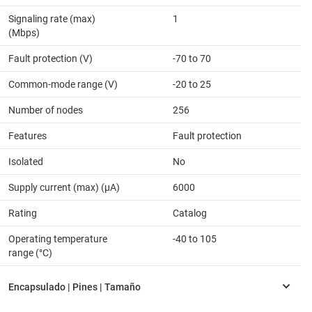
Signaling rate (max)
1
(Mbps)
Fault protection (V)
-70 to 70
Common-mode range (V)
-20 to 25
Number of nodes
256
Features
Fault protection
Isolated
No
Supply current (max) (µA)
6000
Rating
Catalog
Operating temperature
-40 to 105
range (°C)