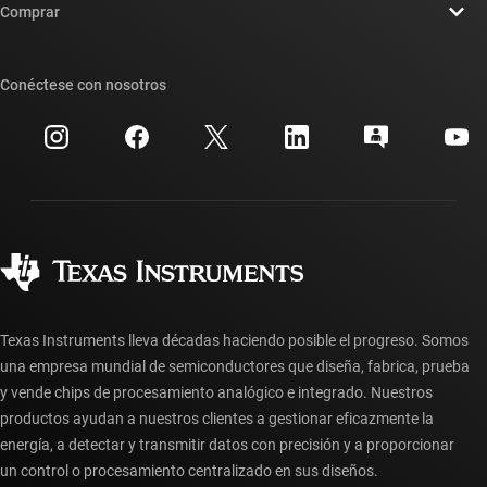
Sala de redacción
Comprar
Foros de soporte de diseño de TI E2E™
Nuestras historias | Detrás del chip
Suites de API de TI
Búsqueda de referencias cruzadas
Conéctese con nosotros
Eventos
Cuentas de empresa myTI
Centro de atención al cliente
Relaciones con los inversionistas
Envío, pago e impuestos
Empaque
Fabricación
Preguntas frecuentes sobre pedidos
Calidad y confiabilidad
Ciudadanía corporativa
Distribuidores autorizados
Preguntas frecuentes sobre la cuenta myTI
Texas Instruments lleva décadas haciendo posible el progreso. Somos
una empresa mundial de semiconductores que diseña, fabrica, prueba
y vende chips de procesamiento analógico e integrado. Nuestros
productos ayudan a nuestros clientes a gestionar eficazmente la
energía, a detectar y transmitir datos con precisión y a proporcionar
un control o procesamiento centralizado en sus diseños.