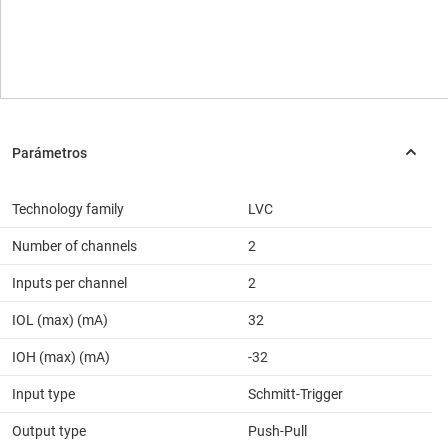
Technology family
LVC
Number of channels
2
Inputs per channel
2
IOL (max) (mA)
32
IOH (max) (mA)
-32
Input type
Schmitt-Trigger
Output type
Push-Pull