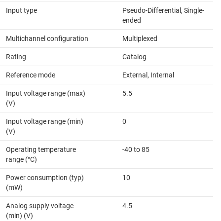
Input type
Pseudo-Differential, Single-
ended
Multichannel configuration
Multiplexed
Rating
Catalog
Reference mode
External, Internal
Input voltage range (max)
5.5
(V)
Input voltage range (min)
0
(V)
Operating temperature
-40 to 85
range (°C)
Power consumption (typ)
10
(mW)
Analog supply voltage
4.5
(min) (V)