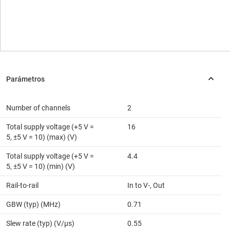
Number of channels
2
Total supply voltage (+5 V =
16
5, ±5 V = 10) (max) (V)
Total supply voltage (+5 V =
4.4
5, ±5 V = 10) (min) (V)
Rail-to-rail
In to V-, Out
GBW (typ) (MHz)
0.71
Slew rate (typ) (V/µs)
0.55