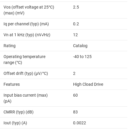
Vos (offset voltage at 25°C)
2.5
(max) (mV)
Iq per channel (typ) (mA)
0.2
Vn at 1 kHz (typ) (nV√Hz)
12
Rating
Catalog
Operating temperature
-40 to 125
range (°C)
Offset drift (typ) (µV/°C)
2
Features
High Cload Drive
Input bias current (max)
60
(pA)
CMRR (typ) (dB)
83
Iout (typ) (A)
0.0022