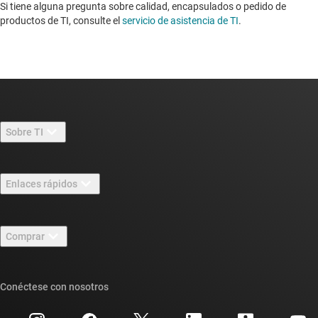
Si tiene alguna pregunta sobre calidad, encapsulados o pedido de
productos de TI, consulte el
servicio de asistencia de TI
. ​​​​​​​​​​​​​​
Sobre TI
Información general sobre Acerca de TI
Enlaces rápidos
Carreras laborales
Contáctenos
Sala de redacción
Comprar
Foros de soporte de diseño de TI E2E™
Nuestras historias | Detrás del chip
Suites de API de TI
Búsqueda de referencias cruzadas
Conéctese con nosotros
Eventos
Cuentas de empresa myTI
Centro de atención al cliente