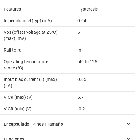
Features
Hysteresis
Iq per channel (typ) (mA)
0.04
Vos (offset voltage at 25°C)
5
(max) (mV)
Rail-to-rail
In
Operating temperature
-40 to 125
range (°C)
Input bias current (±) (max)
0.05
(nA)
VICR (max) (V)
5.7
VICR (min) (V)
-0.2