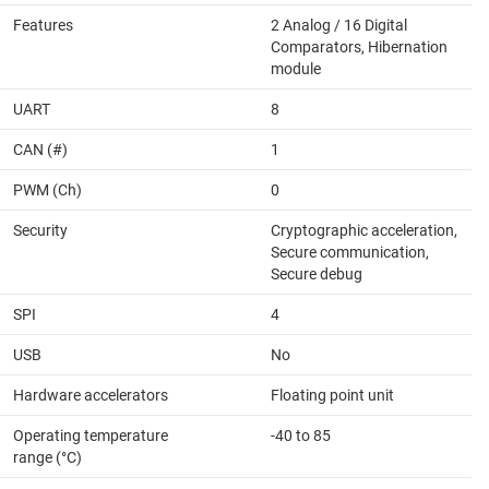
Features
2 Analog / 16 Digital
Comparators, Hibernation
module
UART
8
CAN (#)
1
PWM (Ch)
0
Security
Cryptographic acceleration,
Secure communication,
Secure debug
SPI
4
USB
No
Hardware accelerators
Floating point unit
Operating temperature
-40 to 85
range (°C)