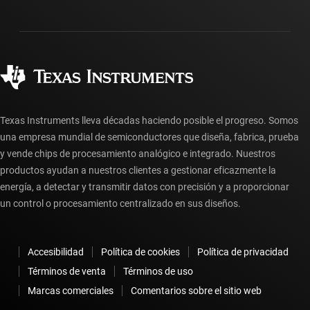
Relaciones con los inversionistas
Envío, pago e impuestos
Empaque
Fabricación
Preguntas frecuentes sobre pedidos
Calidad y confiabilidad
Ciudadanía corporativa
Distribuidores autorizados
Preguntas frecuentes sobre la cuenta myTI
Texas Instruments lleva décadas haciendo posible el progreso. Somos
una empresa mundial de semiconductores que diseña, fabrica, prueba
y vende chips de procesamiento analógico e integrado. Nuestros
productos ayudan a nuestros clientes a gestionar eficazmente la
energía, a detectar y transmitir datos con precisión y a proporcionar
un control o procesamiento centralizado en sus diseños.
Accesibilidad
Política de cookies
Política de privacidad
Términos de venta
Términos de uso
Marcas comerciales
Comentarios sobre el sitio web