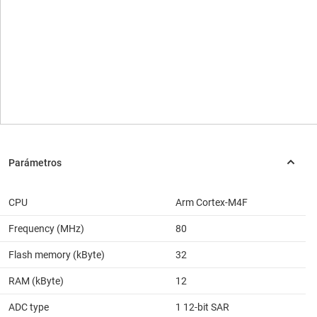
CPU
Arm Cortex-M4F
Frequency (MHz)
80
Flash memory (kByte)
32
RAM (kByte)
12
ADC type
1 12-bit SAR