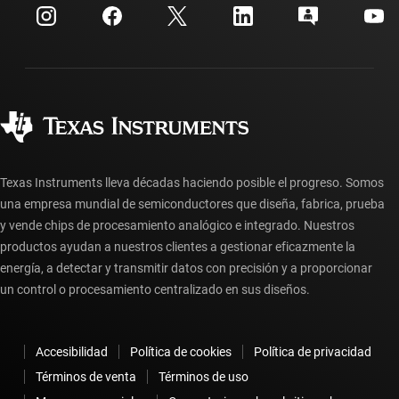
Centro de atención al cliente
Relaciones con los inversionistas
Envío, pago e impuestos
Empaque
Fabricación
Preguntas frecuentes sobre pedidos
Calidad y confiabilidad
Ciudadanía corporativa
Distribuidores autorizados
Preguntas frecuentes sobre la cuenta myTI
Texas Instruments lleva décadas haciendo posible el progreso. Somos
una empresa mundial de semiconductores que diseña, fabrica, prueba
y vende chips de procesamiento analógico e integrado. Nuestros
productos ayudan a nuestros clientes a gestionar eficazmente la
energía, a detectar y transmitir datos con precisión y a proporcionar
un control o procesamiento centralizado en sus diseños.
Accesibilidad
Política de cookies
Política de privacidad
Términos de venta
Términos de uso