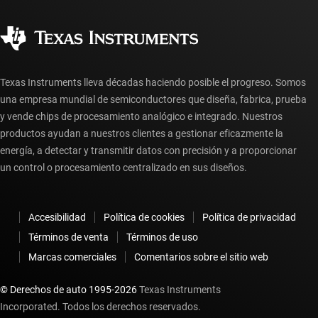
Calidad y confiabilidad
Ciudadanía corporativa
Distribuidores autorizados
Preguntas frecuentes sobre la cuenta myTI
Texas Instruments lleva décadas haciendo posible el progreso. Somos
una empresa mundial de semiconductores que diseña, fabrica, prueba
y vende chips de procesamiento analógico e integrado. Nuestros
productos ayudan a nuestros clientes a gestionar eficazmente la
energía, a detectar y transmitir datos con precisión y a proporcionar
un control o procesamiento centralizado en sus diseños.
Accesibilidad
Política de cookies
Política de privacidad
Términos de venta
Términos de uso
Marcas comerciales
Comentarios sobre el sitio web
© Derechos de auto 1995-
2026
Texas Instruments
Incorporated. Todos los derechos reservados.