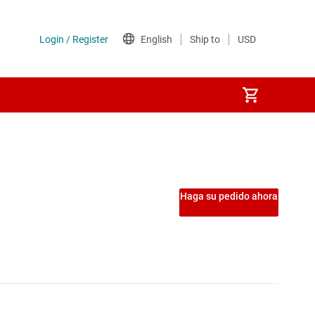
ntegrados USB
S digitales
Haga su pedido ahora
faces
res-deserializadores de alta velocidad
res CAN