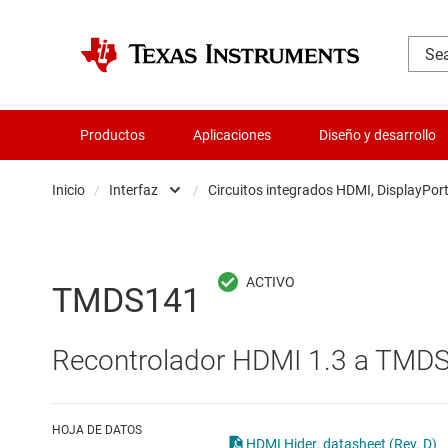
Productos
Aplicaciones
Diseño y desarrollo
Inicio
/
Interfaz
/
Circuitos integrados HDMI, DisplayPort
Administración de potencia
Chips base del sistema
Aislamiento
CIRCUITOS INTEGRADOS 
TMDS141
Amplificadores
Circuitos integrados de
Recontrolador HDMI 1.3 a TMDS
Audio, háptica y piezoeléctrica
Circuitos integrados de 
Circuitos integrados de gestión de bate
Circuitos integrados E
HOJA DE DATOS
HDMI Hider. datasheet (Rev. D)