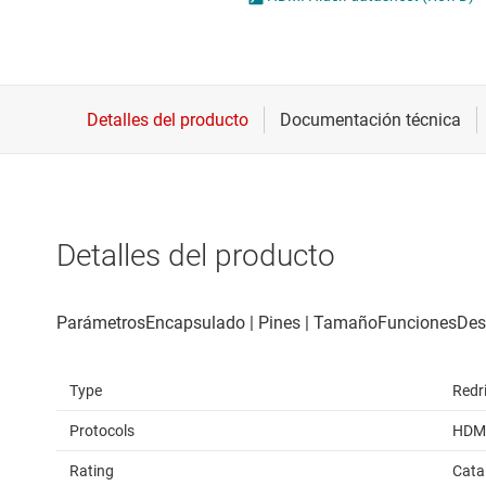
Conectividad inalámbrica
Circuitos integrados H
Controladores para motores
Circuitos integrados 
Convertidores de datos
Circuitos integrados p
Interfaz
Circuitos integrados P
Detalles del producto
Type
Redr
Protocols
HDM
Rating
Cata