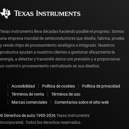
Calidad y confiabilidad
Ciudadanía corporativa
Distribuidores autorizados
Preguntas frecuentes sobre la cuenta myTI
Texas Instruments lleva décadas haciendo posible el progreso. Somos
una empresa mundial de semiconductores que diseña, fabrica, prueba
y vende chips de procesamiento analógico e integrado. Nuestros
productos ayudan a nuestros clientes a gestionar eficazmente la
energía, a detectar y transmitir datos con precisión y a proporcionar
un control o procesamiento centralizado en sus diseños.
Accesibilidad
Política de cookies
Política de privacidad
Términos de venta
Términos de uso
Marcas comerciales
Comentarios sobre el sitio web
© Derechos de auto 1995-
2026
Texas Instruments
Incorporated. Todos los derechos reservados.