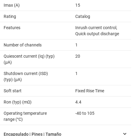
Imax (A)
15
Rating
Catalog
Features
Inrush current control,
Quick output discharge
Number of channels
1
Quiescent current (Iq) (typ)
20
(µA)
Shutdown current (ISD)
1
(typ) (µA)
Soft start
Fixed Rise Time
Ron (typ) (mΩ)
4.4
Operating temperature
-40 to 105
range (°C)