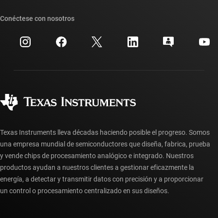
Nuestras historias | Detrás del chip
Suites de API de TI
Búsqueda de referencias cruzadas
Conéctese con nosotros
Eventos
Cuentas de empresa myTI
Centro de atención al cliente
Relaciones con los inversionistas
Envío, pago e impuestos
Empaque
Fabricación
Preguntas frecuentes sobre pedidos
Calidad y confiabilidad
Ciudadanía corporativa
Distribuidores autorizados
Preguntas frecuentes sobre la cuenta myTI
Texas Instruments lleva décadas haciendo posible el progreso. Somos
una empresa mundial de semiconductores que diseña, fabrica, prueba
y vende chips de procesamiento analógico e integrado. Nuestros
productos ayudan a nuestros clientes a gestionar eficazmente la
energía, a detectar y transmitir datos con precisión y a proporcionar
un control o procesamiento centralizado en sus diseños.