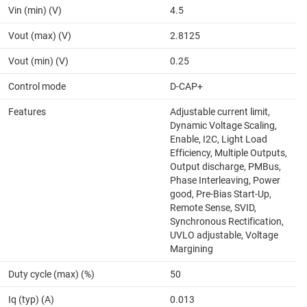
Vin (min) (V)
4.5
Vout (max) (V)
2.8125
Vout (min) (V)
0.25
Control mode
D-CAP+
Features
Adjustable current limit,
Dynamic Voltage Scaling,
Enable, I2C, Light Load
Efficiency, Multiple Outputs,
Output discharge, PMBus,
Phase Interleaving, Power
good, Pre-Bias Start-Up,
Remote Sense, SVID,
Synchronous Rectification,
UVLO adjustable, Voltage
Margining
Duty cycle (max) (%)
50
Iq (typ) (A)
0.013