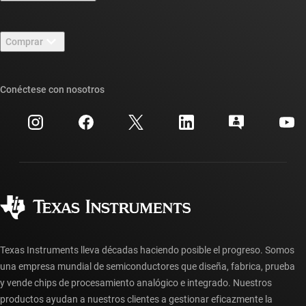
Carreras laborales
Contáctenos
Sala de redacción
Comprar
Foros de soporte de diseño de TI E2E™
Nuestras historias | Detrás del chip
Suites de API de TI
Búsqueda de referencias cruzadas
Conéctese con nosotros
Eventos
Cuentas de empresa myTI
Centro de atención al cliente
Relaciones con los inversionistas
Envío, pago e impuestos
Empaque
Fabricación
Preguntas frecuentes sobre pedidos
Calidad y confiabilidad
Ciudadanía corporativa
Distribuidores autorizados
Preguntas frecuentes sobre la cuenta myTI
Texas Instruments lleva décadas haciendo posible el progreso. Somos
una empresa mundial de semiconductores que diseña, fabrica, prueba
y vende chips de procesamiento analógico e integrado. Nuestros
productos ayudan a nuestros clientes a gestionar eficazmente la