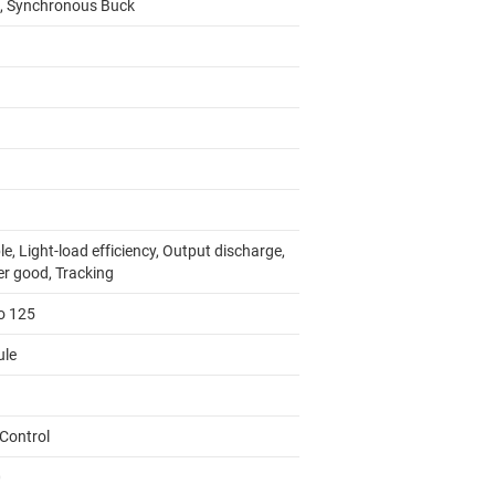
, Synchronous Buck
e, Light-load efficiency, Output discharge,
r good, Tracking
to 125
le
Control
0