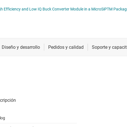
troladores LED
Radiofrecuencia y microondas
troladores y alimentación para pantallas LCD y OLED
Relojes y sincronización
Sensores
Servicios de chip y oblea
log