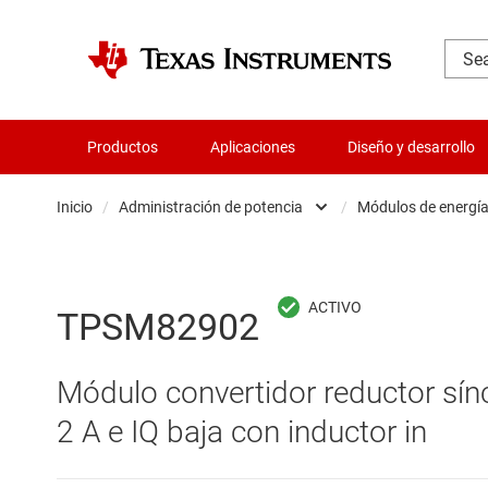
Productos
Aplicaciones
Diseño y desarrollo
Inicio
/
Administración de potencia
/
Módulos de energí
Administración de potencia
Cir
Aislamiento
Cir
TPSM82902
Amplificadores
Cir
Módulo convertidor reductor síncr
Audio, háptica y piezoeléctrica
Con
2 A e IQ baja con inductor in
Circuitos integrados de gestión de bate
Con