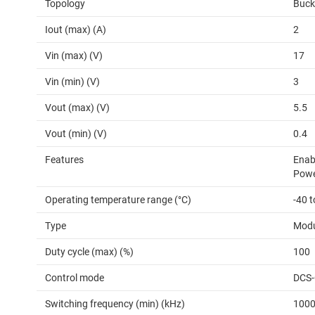
Topology
Buck
Iout (max) (A)
2
Vin (max) (V)
17
Vin (min) (V)
3
Vout (max) (V)
5.5
Vout (min) (V)
0.4
Features
Enabl
Powe
Operating temperature range (°C)
-40 
Type
Modu
Duty cycle (max) (%)
100
Control mode
DCS-
Switching frequency (min) (kHz)
100