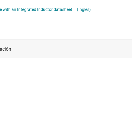
Módulos de energía CC/CC
TPSM82902, 2-A, 3-V to 17-V, High Efficiency and Low IQ Buck Converter Module in a MicroSiPTM Package with an Integrated Inductor datasheet
(Inglés)
Other power management