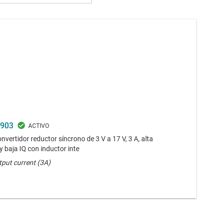
903
vertidor reductor síncrono de 3 V a 17 V, 3 A, alta
 y baja IQ con inductor inte
tput current (3A)