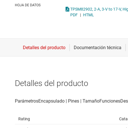
Conectividad inalámbrica
Con
HOJA DE DATOS
Controladores para motores
Con
PDF
|
HTML
Convertidores de datos
Interfaz
Detalles del producto
Rating
Cata