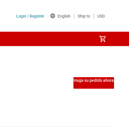
sformador integrado)
Etapas de potencia
)
Interruptores de carga
Haga su pedido ahora
Interruptores del lado de tierra
Interruptores y controladores de protección de potencia
MOSFET